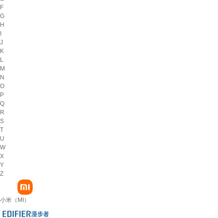
F
G
H
I
J
K
L
M
N
O
P
Q
R
S
T
U
W
X
Y
Z
小米（MI）