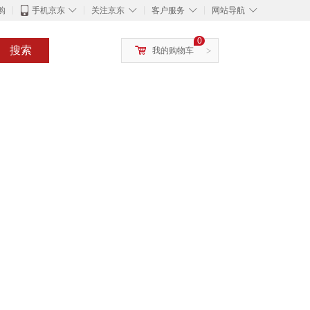
◇
◇
◇
◇
购
手机京东
关注京东
客户服务
网站导航
0
搜索
我的购物车
>