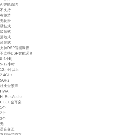
AI智能总结
不支持
有轮滑
无轮滑
壁挂式
吸顶式
落地式
吊装式
支持DSP智能调音
不支持DSP智能调音
0-4小时
5-12小时
12小时以上
2.4GHz
5GHz
杜比全景声
HWA
Hi-Res Audio
CGEC金耳朵
1个
2个
3个
无
语音交互
支持语音交互