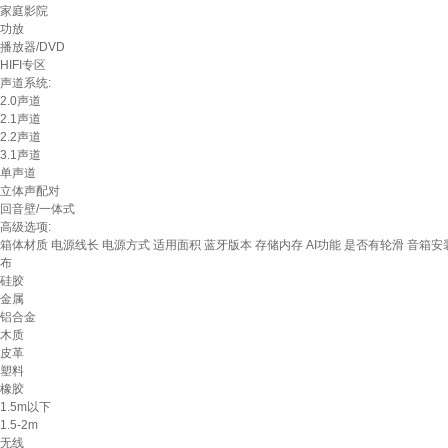
家庭影院
功放
播放器/DVD
HIFI专区
声道系统:
2.0声道
2.1声道
2.2声道
3.1声道
单声道
立体声配对
回音壁/一体式
高级选项:
箱体材质
电源线长
电源方式
适用面积
蓝牙版本
存储内存
AI功能
是否有轮滑
音箱安
布
硅胶
金属
铝合金
木质
皮革
塑料
橡胶
1.5m以下
1.5-2m
无线