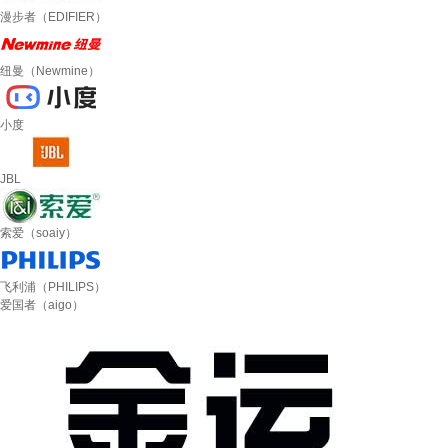
漫步者（EDIFIER）
纽曼（Newmine）
小度
JBL
索爱（soaiy）
飞利浦（PHILIPS）
爱国者（aigo）