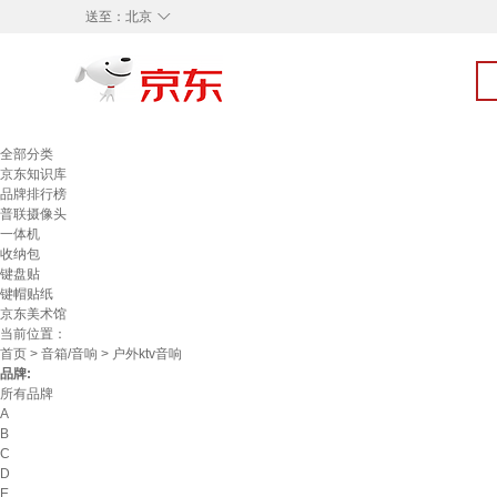
◇
送至：
北京
全部分类
京东知识库
品牌排行榜
普联摄像头
一体机
收纳包
键盘贴
键帽贴纸
京东美术馆
当前位置：
首页
>
音箱/音响
> 户外ktv音响
品牌:
所有品牌
A
B
C
D
E