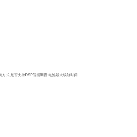
装方式
是否支持DSP智能调音
电池最大续航时间