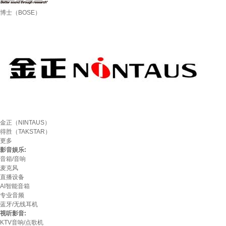
博士（BOSE）
金正（NINTAUS）
得胜（TAKSTAR）
更多
影音娱乐:
音箱/音响
麦克风
直播设备
AI智能音箱
专业音频
蓝牙/无线耳机
视听影音:
KTV音响/点歌机