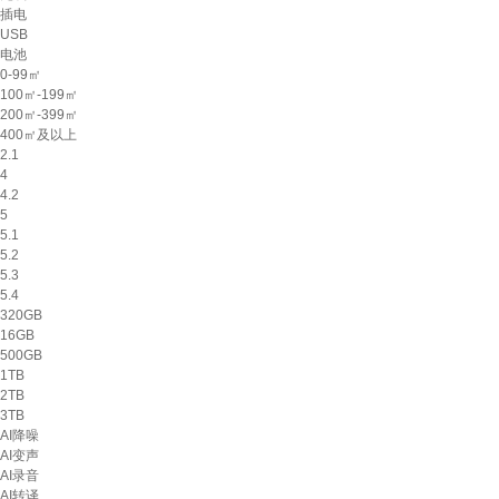
插电
USB
电池
0-99㎡
100㎡-199㎡
200㎡-399㎡
400㎡及以上
2.1
4
4.2
5
5.1
5.2
5.3
5.4
320GB
16GB
500GB
1TB
2TB
3TB
AI降噪
AI变声
AI录音
AI转译