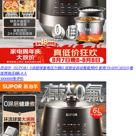
苏泊尔（SUPOR）0涂层球釜电压力锅6L双胆全自动智能预约 家用 SY-60YC6011Q电
饭煲高压锅6-8人
3000000条评价