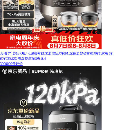
苏泊尔（SUPOR）0涂层有钛球釜电压力锅6L双胆全自动智能预约 家用 SY-
60YC6322Q电饭煲高压锅6-8人
3000000条评价