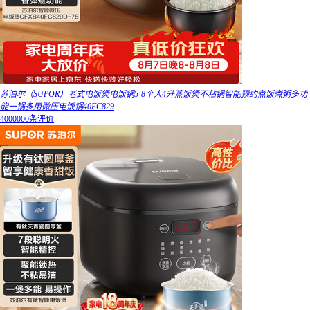
苏泊尔（SUPOR）老式电饭煲电饭锅5-8个人4升蒸饭煲不粘锅智能预约煮饭煮粥多功
能一锅多用微压电饭锅40FC829
4000000条评价