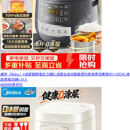
美的（Midea）0涂层钢胆电压力锅6L双胆全自动智能预约家用煲汤煮饭MY-C6856G电
饭煲高压锅6-10人
4000000条评价