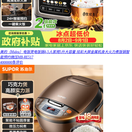
美的（Midea）电饭煲电饭锅4-5人家用5升大容量 炫彩大屏金属机身大火力煮饭锅智
能预约微压MB-RE517
4000000条评价