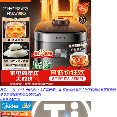
苏泊尔（SUPOR）电饭煲2-3人家庭容量3L IH猛火加热家用小快不粘煮饭煮粥蒸米饭
多功能微压智能电饭锅F30X83
4000000条评价