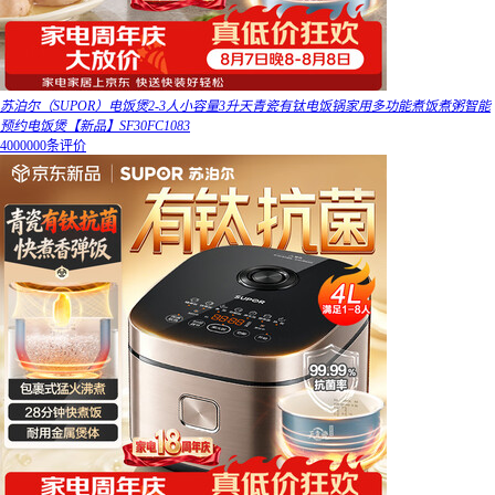
苏泊尔（SUPOR）电饭煲2-3人小容量3升天青瓷有钛电饭锅家用多功能煮饭煮粥智能
预约电饭煲【新品】SF30FC1083
4000000条评价