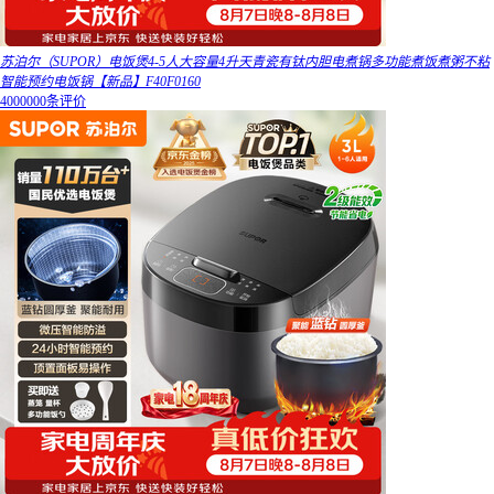
苏泊尔（SUPOR）电饭煲4-5人大容量4升天青瓷有钛内胆电煮锅多功能煮饭煮粥不粘
智能预约电饭锅【新品】F40F0160
4000000条评价