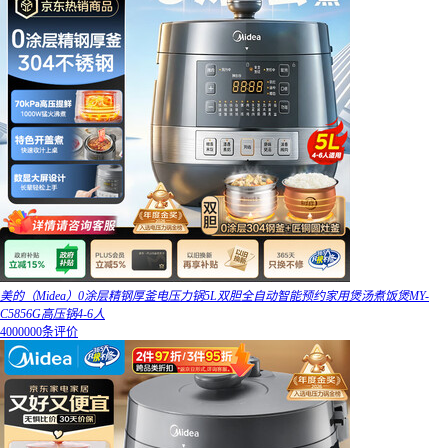
美的（Midea）0涂层精钢厚釜电压力锅5L双胆全自动智能预约家用煲汤煮饭煲MY-
C5856G高压锅4-6人
4000000条评价