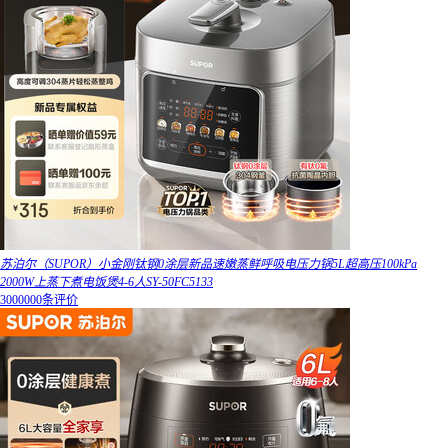
苏泊尔（SUPOR）小金刚钛钢0涂层新品速嫩蒸鲜呼吸电压力锅5L超高压100kPa
2000W上蒸下煮电饭煲4-6人SY-50FC5133
3000000条评价