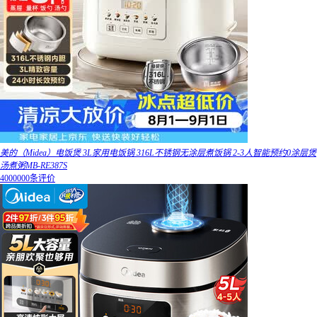
美的（Midea）电饭煲 3L家用电饭锅 316L不锈钢无涂层煮饭锅 2-3人智能预约0涂层煲
汤煮粥MB-RE387S
4000000条评价