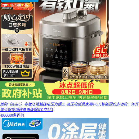
美的（Midea）有钛珐琅触控电压力锅5L 高压电饭煲家用4-6人智能预约多功能一体开
盖火锅煲汤炖煮电饭锅MY-E5923
4000000条评价