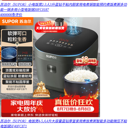
苏泊尔（SUPOR）小电饭煲2-3人3升蓝钻不粘内胆家用电煮锅智能预约煮饭煮粥多功
能一锅多用小型电饭锅30FC0187
4000000条评价
苏泊尔（SUPOR）电饭煲4-5人4升大容量蓝钻厚釜家用煮饭煮粥智能多功能微压不粘
电饭锅SF40FC871