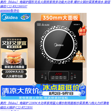
美的（Midea）电磁炉圆形无名火厨房家用多功能大功率 爆炒火锅炒菜蒸煮烧水 旋钮
操控 C22-RX22H0107
4000000条评价
美的（Midea）电磁炉 2200W大功率家用猛火爆炒耐用面板炒菜蒸煮八档火力纤薄电
磁灶火锅炉 C22-RT22E01