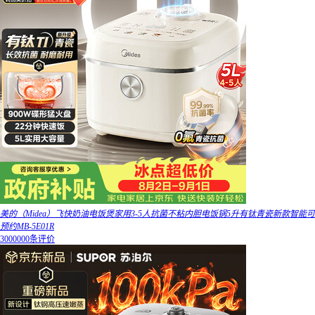
美的（Midea）飞快奶油电饭煲家用3-5人抗菌不粘内胆电饭锅5升有钛青瓷新款智能可
预约MB-5E01R
3000000条评价