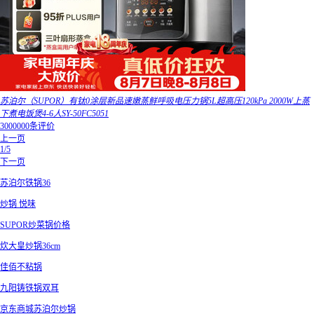
苏泊尔（SUPOR）有钛0涂层新品速嫩蒸鲜呼吸电压力锅5L超高压120kPa 2000W上蒸
下煮电饭煲4-6人SY-50FC5051
3000000条评价
上一页
1/5
下一页
苏泊尔铁锅36
炒锅 悦味
SUPOR炒菜锅价格
炊大皇炒锅36cm
佳佰不粘锅
九阳铸铁锅双耳
京东商城苏泊尔炒锅