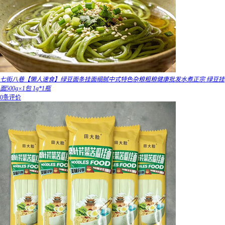
七街八巷【懒人速食】绿豆面条挂面细腻中式特色杂粮粗粮健康批发水煮正宗 绿豆挂
面500g×1包 1g*1瓶
0条评价