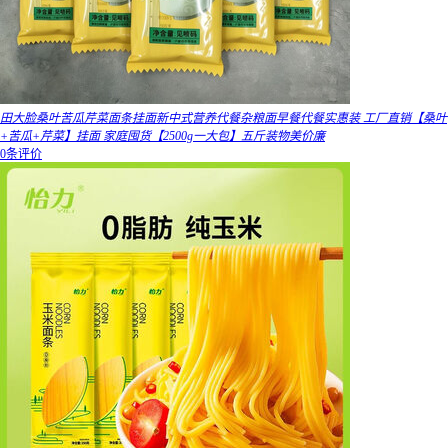
田大脸桑叶苦瓜芹菜面条挂面新中式营养代餐杂粮面早餐代餐实惠装 工厂直销【桑叶
+苦瓜+芹菜】挂面 家庭囤货【2500g一大包】五斤装物美价廉
0条评价