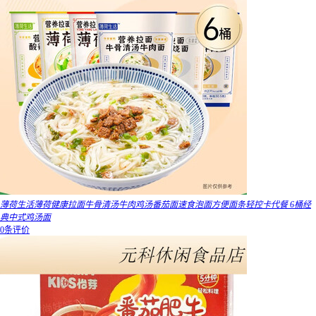
薄荷生活薄荷健康拉面牛骨清汤牛肉鸡汤番茄面速食泡面方便面条轻控卡代餐 6桶经
典中式鸡汤面
0条评价