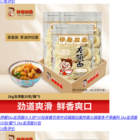
17条评价
伊都1kg龙须面10人份*10包装餐饮用中式细面拉面拌面火锅面条不带酱料 1kg龙须面
10包/箱*5 1kg龙须面10包
14条评价