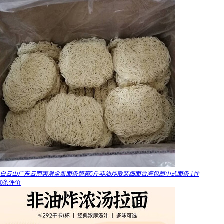
白云山广东云南爽滑全蛋面条整箱5斤非油炸散装细面台湾包邮中式面条 1件
0条评价