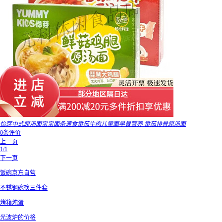
怡芽中式原汤面宝宝面条速食番茄牛肉儿童面早餐营养 番茄排骨原汤面
0条评价
上一页
1/1
下一页
饭碗京东自营
不锈钢碗筷三件套
烤箱炖蛋
光波炉的价格