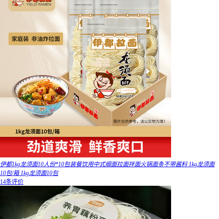
伊都1kg龙须面10人份*10包装餐饮用中式细面拉面拌面火锅面条不带酱料 1kg龙须面
10包/箱 1kg龙须面10包
14条评价