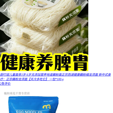
厨叮妞儿童面条3岁-6岁无添加营养地道藕粉面正宗西湖健康藕粉细龙须面 新中式食
疗：正宗藕粉龙须面【天冷多吃它】 一包*100·g
2条评价