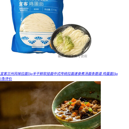
宜客兰州风味拉面1kg半干鲜软挂面中式传统拉面速食煮汤面条筋道 鸡蛋面1kg
1条评价