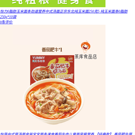
怡力0脂肪玉米面条劲道营养中式汤面正宗东北纯玉米面250克5 纯玉米面条0脂肪
250g*10袋
0条评价
怡芽中式原汤面盒装宝宝面条速食番茄牛肉儿童面早餐营养 【经典款】 番茄肥牛原