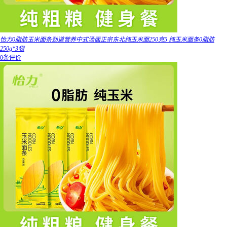
怡力0脂肪玉米面条劲道营养中式汤面正宗东北纯玉米面250克5 纯玉米面条0脂肪
250g*3袋
0条评价