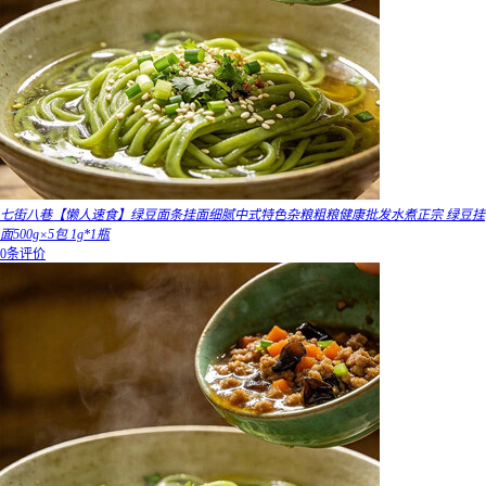
七街八巷【懒人速食】绿豆面条挂面细腻中式特色杂粮粗粮健康批发水煮正宗 绿豆挂
面500g×5包 1g*1瓶
0条评价