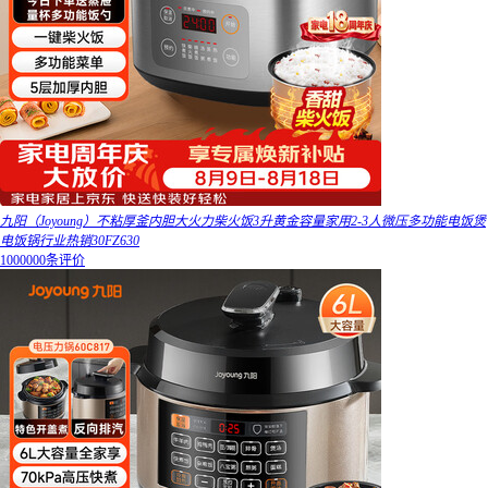
九阳（Joyoung）不粘厚釜内胆大火力柴火饭3升黄金容量家用2-3人微压多功能电饭煲
电饭锅行业热销30FZ630
1000000条评价