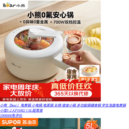
小熊（Bear）电煮锅 小电锅 电蒸锅 长柄 宿舍小锅 多功能锅辅食锅 学生泡面电煮锅
小型1-2人P16M2 1.6L配蒸笼
2000000条评价