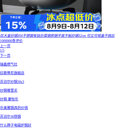
炊大皇炒锅304不锈钢有钛炒菜锅煎锅平底不粘炒锅32cm 可立可视盖不挑灶
1000000条评价
上一页
1/5
下一页
瑞鑫燃气灶
拉歌蒂尼旗舰店
苏泊尔炒锅30z3
炒锅哪里买
炒锅 康怡乐
乐美雅锅具的价钱
苏泊尔36铁锅
什么牌子电磁炉锅好