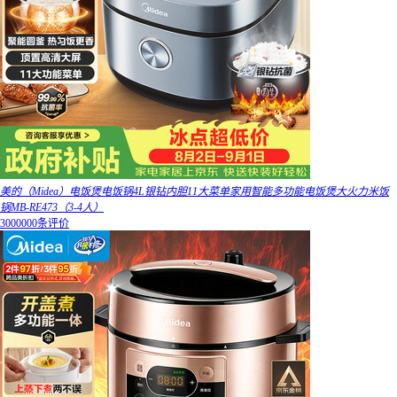
美的（Midea）电饭煲电饭锅4L银钻内胆11大菜单家用智能多功能电饭煲大火力米饭
锅MB-RE473（3-4人）
3000000条评价