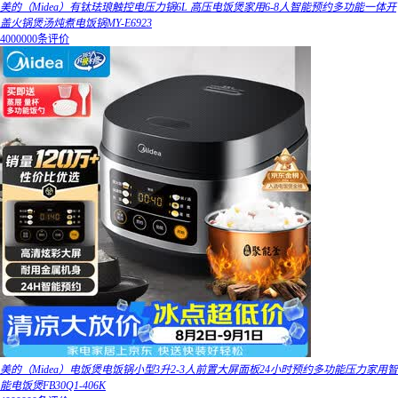
美的（Midea）有钛珐琅触控电压力锅6L 高压电饭煲家用6-8人智能预约多功能一体开
盖火锅煲汤炖煮电饭锅MY-E6923
4000000条评价
美的（Midea）电饭煲电饭锅小型3升2-3人前置大屏面板24小时预约多功能压力家用智
能电饭煲FB30Q1-406K