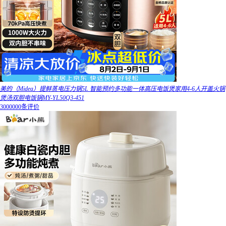
美的（Midea）提鲜蒸电压力锅5L 智能预约多功能一体高压电饭煲家用4-6人开盖火锅
煲汤双胆电饭锅MY-YL50Q3-451
3000000条评价