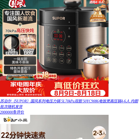
苏泊尔（SUPOR）国风系列电压力锅 5L70kPa双胆 50YC9086电饭煲高压锅4-6人 内胆
批次随机发货
2000000条评价