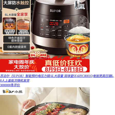
苏泊尔（SUPOR）智能预约电压力锅 6L大容量 双球釜SY-60YC8001Q电饭煲高压锅6-
8人上盖批次随机发货
3000000条评价