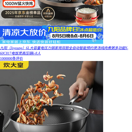
九阳（Joyoung）6L大容量电压力锅家用双胆全自动智能预约煲汤炖肉煮粥多功能Y-
60C817电饭煲高压锅6-8人
1000000条评价