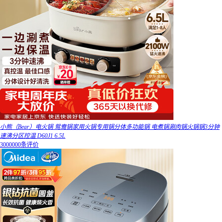
小熊（Bear）电火锅 鸳鸯锅家用火锅专用锅分体多功能锅 电煮锅涮肉锅火锅锅3分钟
速沸分区控温 D60J1 6.5L
3000000条评价