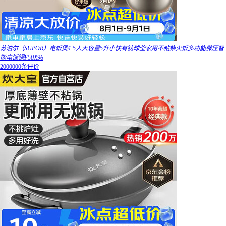
苏泊尔（SUPOR）电饭煲4-5人大容量5升小快有钛球釜家用不粘柴火饭多功能微压智
能电饭锅F50X96
2000000条评价