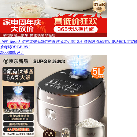
小熊（Bear）电炖盅隔水炖电炖锅 炖汤盅小型1-2人 煮粥锅 燕窝炖盅 煲汤锅1L宝宝辅
食炖锅DDZ-E10N1
2000000条评价