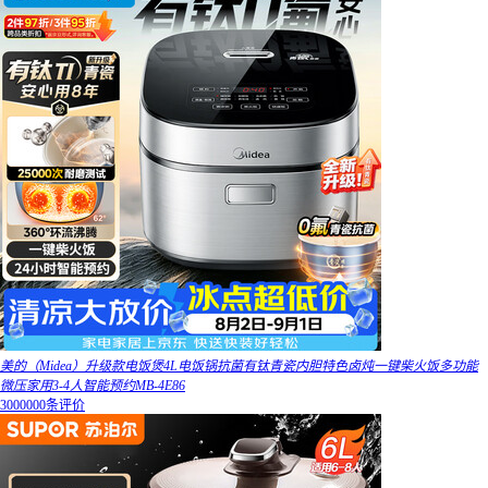
美的（Midea）升级款电饭煲4L电饭锅抗菌有钛青瓷内胆特色卤炖一键柴火饭多功能
微压家用3-4人智能预约MB-4E86
3000000条评价