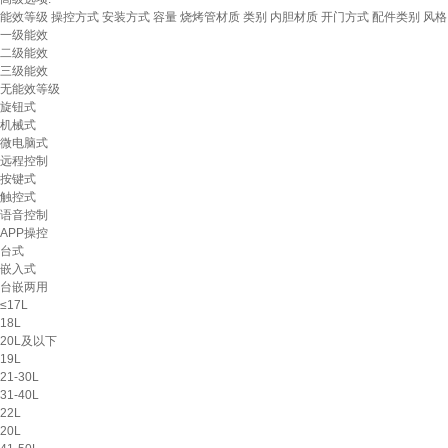
能效等级
操控方式
安装方式
容量
烧烤管材质
类别
内胆材质
开门方式
配件类别
风格
一级能效
二级能效
三级能效
无能效等级
旋钮式
机械式
微电脑式
远程控制
按键式
触控式
语音控制
APP操控
台式
嵌入式
台嵌两用
≤17L
18L
20L及以下
19L
21-30L
31-40L
22L
20L