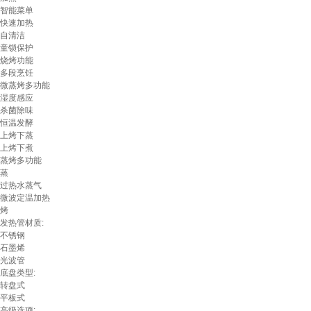
智能菜单
快速加热
自清洁
童锁保护
烧烤功能
多段烹饪
微蒸烤多功能
湿度感应
杀菌除味
恒温发酵
上烤下蒸
上烤下煮
蒸烤多功能
蒸
过热水蒸气
微波定温加热
烤
发热管材质:
不锈钢
石墨烯
光波管
底盘类型:
转盘式
平板式
高级选项: