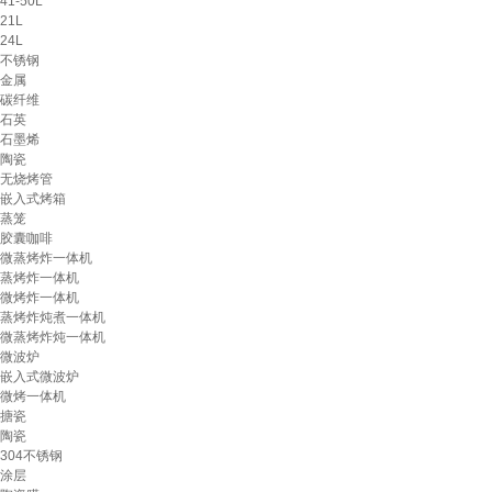
41-50L
21L
24L
不锈钢
金属
碳纤维
石英
石墨烯
陶瓷
无烧烤管
嵌入式烤箱
蒸笼
胶囊咖啡
微蒸烤炸一体机
蒸烤炸一体机
微烤炸一体机
蒸烤炸炖煮一体机
微蒸烤炸炖一体机
微波炉
嵌入式微波炉
微烤一体机
搪瓷
陶瓷
304不锈钢
涂层