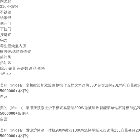
陶瓷膜
316不锈钢
不锈钢
纳米银
侧开门
下拉门
按键式
锅盖
养生壶炖盅内胆
微波炉/烤箱置物架
简约风
奶油风
综合
销量
评论数
新品
价格
1
/
5
<
>
美的（Midea）变频微波炉双旋便捷操作五档火力速热360°转盘加热20L精巧容量微碳
5000000+
条评论
自营
美的（Midea）家用变频微波炉平板式易清洁800W微波速热智能菜单钻石背板加热20
5000000+
条评论
自营
美的（Midea）微波炉烤箱一体机900w微波1000w烧烤平板光波速热23L容量变频2
5000000+
条评论