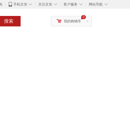
◇
◇
◇
◇
购
手机京东
关注京东
客户服务
网站导航
0
搜索
我的购物车
>