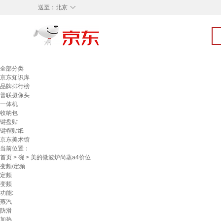
◇
送至：
北京
全部分类
京东知识库
品牌排行榜
普联摄像头
一体机
收纳包
键盘贴
键帽贴纸
京东美术馆
当前位置：
首页
>
碗
> 美的微波炉尚蒸a4价位
变频/定频:
定频
变频
功能:
蒸汽
防滑
加热