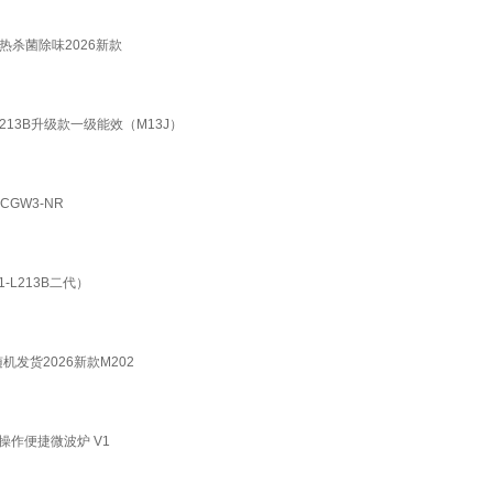
热杀菌除味2026新款
213B升级款一级能效（M13J）
GW3-NR
-L213B二代）
发货2026新款M202
操作便捷微波炉 V1