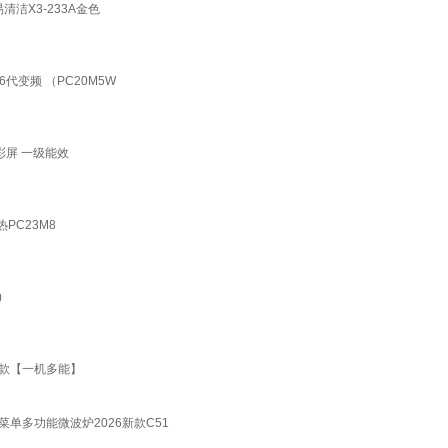
洁X3-233A金色
代变频 （PC20M5W
彩屏 一级能效
PC23M8
)
万爆款【一机多能】
菜单多功能微波炉2026新款C51