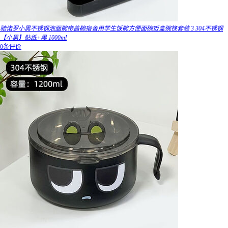
驰诺罗小黑不锈钢泡面碗带盖碗宿舍用学生饭碗方便面碗饭盒碗筷套装 3 304不锈钢
【小黑】贴纸+黑 1000ml
0条评价