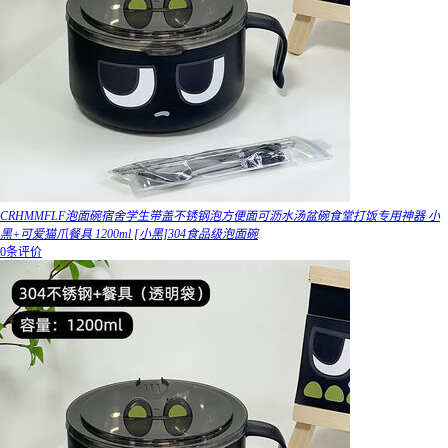
CRHMMFLF泡面碗宿舍学生带盖不锈钢泡方便面可沥水汤盆碗食堂打饭专用神器 小
黑+可爱猫爪餐具 1200ml [小黑]304食品级泡面碗
0条评价