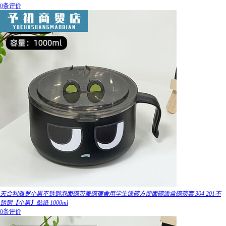
0条评价
天合利雅罗小黑不锈钢泡面碗带盖碗宿舍用学生饭碗方便面碗饭盒碗筷套 304 201不
锈钢【小黑】贴纸 1000ml
0条评价