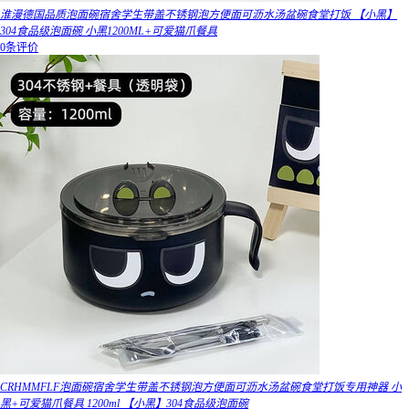
淮漫德国品质泡面碗宿舍学生带盖不锈钢泡方便面可沥水汤盆碗食堂打饭 【小黑】
304食品级泡面碗 小黑1200ML+可爱猫爪餐具
0条评价
CRHMMFLF泡面碗宿舍学生带盖不锈钢泡方便面可沥水汤盆碗食堂打饭专用神器 小
黑+可爱猫爪餐具 1200ml 【小黑】304食品级泡面碗