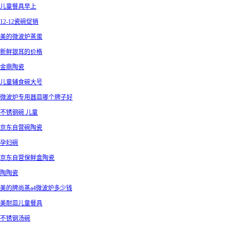
儿童餐具早上
12-12瓷碗促销
美的微波炉蒸蛋
新鲜银耳的价格
金鼎陶瓷
儿童辅食碗大号
微波炉专用器皿哪个牌子好
不锈钢碗 儿童
京东自营碗陶瓷
孕妇碗
京东自营保鲜盒陶瓷
陶陶瓷
美的牌尚蒸a4微波炉多少钱
美耐皿儿童餐具
不锈钢汤碗