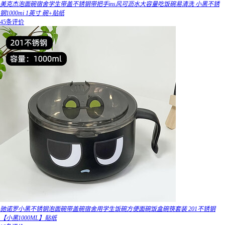
美克杰泡面碗宿舍学生带盖不锈钢带把手ins风可沥水大容量吃饭碗易清洗 小黑不锈
钢1000mi 1英寸 碗+贴纸
45条评价
驰诺罗小黑不锈钢泡面碗带盖碗宿舍用学生饭碗方便面碗饭盒碗筷套装 201不锈钢
【小黑1000ML】贴纸