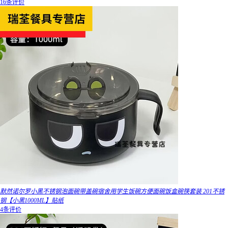
16条评价
默然诺尔罗小黑不锈钢泡面碗带盖碗宿舍用学生饭碗方便面碗饭盒碗筷套装 201不锈
钢【小黑1000ML】贴纸
4条评价