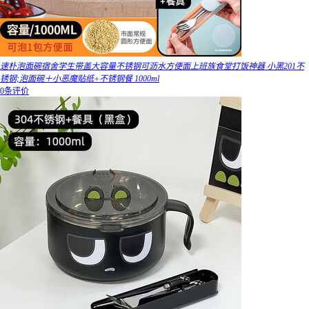
速朴泡面碗宿舍学生带盖大容量不锈钢可沥水方便面上班族食堂打饭神器 小黑201不
锈钢;泡面碗＋小恶魔贴纸+不锈钢餐 1000ml
0条评价