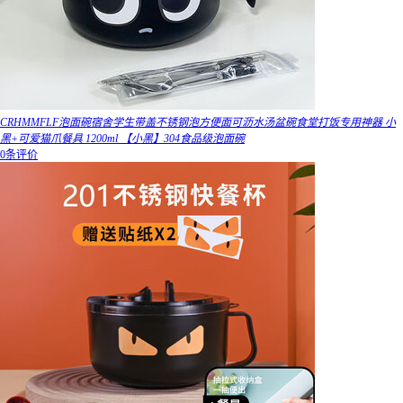
CRHMMFLF泡面碗宿舍学生带盖不锈钢泡方便面可沥水汤盆碗食堂打饭专用神器 小
黑+可爱猫爪餐具 1200ml 【小黑】304食品级泡面碗
0条评价