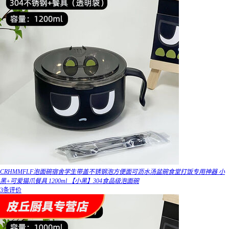
CRHMMFLF泡面碗宿舍学生带盖不锈钢泡方便面可沥水汤盆碗食堂打饭专用神器 小
黑+可爱猫爪餐具 1200ml 【小黑】304食品级泡面碗
3条评价