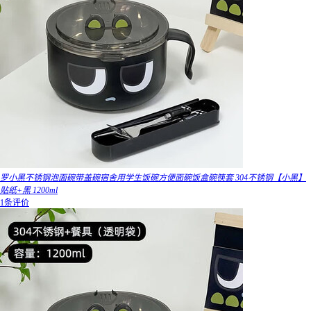
罗小黑不锈钢泡面碗带盖碗宿舍用学生饭碗方便面碗饭盒碗筷套 304不锈钢【小黑】
贴纸+黑 1200ml
1条评价