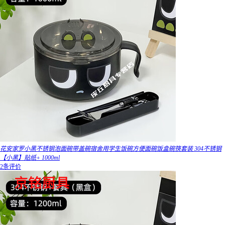
花安家罗小黑不锈钢泡面碗带盖碗宿舍用学生饭碗方便面碗饭盒碗筷套装 304不锈钢
【小黑】贴纸+ 1000ml
2条评价