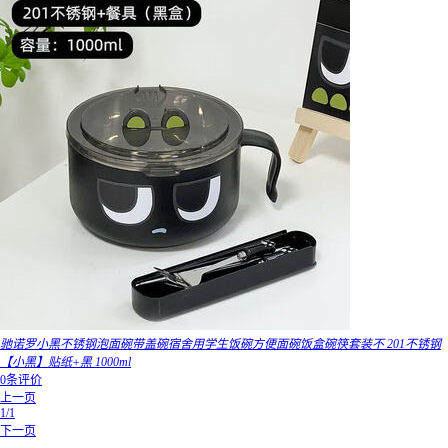
驰诺罗小黑不锈钢泡面碗带盖碗宿舍用学生饭碗方便面碗饭盒碗筷套装不 201不锈钢
【小黑】贴纸+黑 1000ml
0条评价
上一页
1/1
下一页