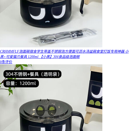
CRHMMFLF泡面碗宿舍学生带盖不锈钢泡方便面可沥水汤盆碗食堂打饭专用神器 小
黑+可爱猫爪餐具 1200ml 【小黑】304食品级泡面碗
0条评价