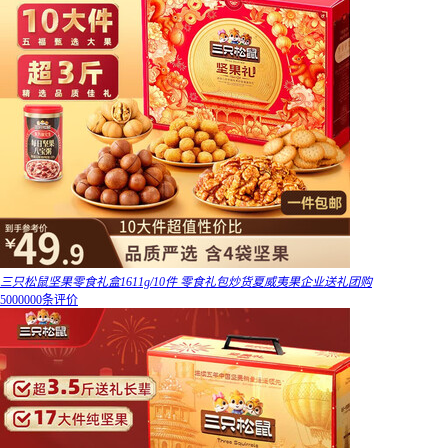
三只松鼠坚果零食礼盒1611g/10件 零食礼包炒货夏威夷果企业送礼团购
5000000条评价