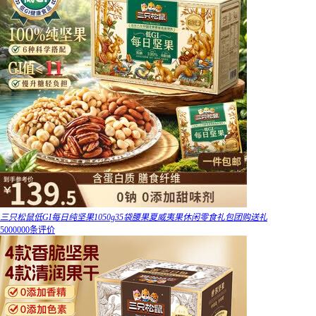
三只松鼠低GI每日纯坚果1050g35袋腰果夏威夷果休闲零食礼包团购送礼
5000000条评价