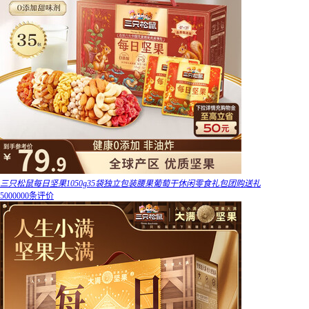
三只松鼠每日坚果1050g35袋独立包装腰果葡萄干休闲零食礼包团购送礼
5000000条评价