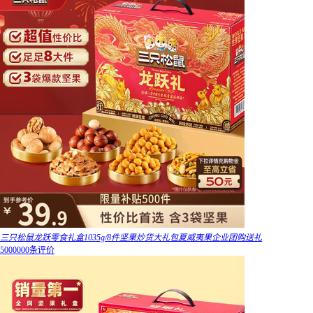
三只松鼠龙跃零食礼盒1035g/8件坚果炒货大礼包夏威夷果企业团购送礼
5000000条评价