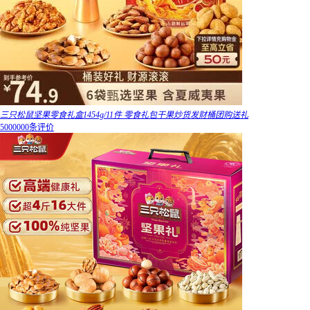
三只松鼠坚果零食礼盒1454g/11件 零食礼包干果炒货发财桶团购送礼
5000000条评价