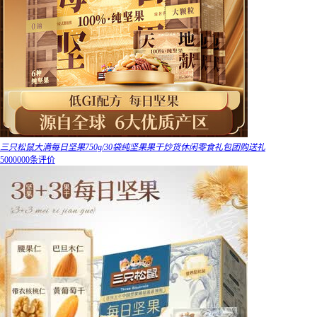
三只松鼠大满每日坚果750g/30袋纯坚果果干炒货休闲零食礼包团购送礼
5000000条评价