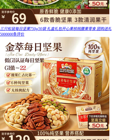
三只松鼠每日坚果750g/30袋 礼盒礼包开心果核桃腰果零食 团购送礼
5000000条评价