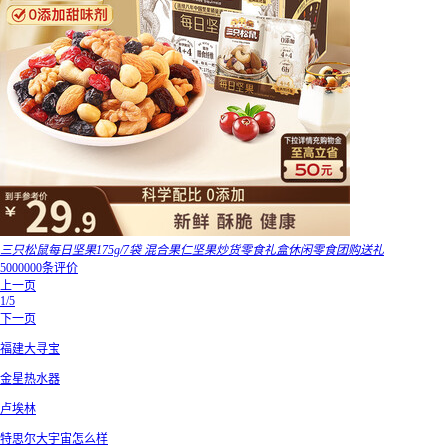
三只松鼠每日坚果175g/7袋 混合果仁坚果炒货零食礼盒休闲零食团购送礼
5000000条评价
上一页
1/5
下一页
福建大寻宝
金星热水器
卢埃林
特思尔大宇宙怎么样