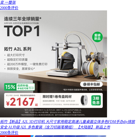
变 一整张
2000条评价
拓竹【新品】A2L 3D打印机 大尺寸家用稳定高速儿童桌面立体多色FDM手办diy排放
安全 A1升级 A2L 多色套装（含刀切画笔模组） 【大陆版】 新品上市
2000条评价