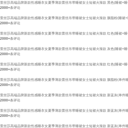
萱丝莎高端品牌新款性感睡衣女夏季薄款蕾丝吊带睡裙女士短裙火辣款 黑色(睡裙+睡袍) S
2000+
条评论
萱丝莎高端品牌新款性感睡衣女夏季薄款蕾丝吊带睡裙女士短裙火辣款 胭脂粉(睡裙+睡袍) 
2000+
条评论
萱丝莎高端品牌新款性感睡衣女夏季薄款蕾丝吊带睡裙女士短裙火辣款 红色(睡裙+睡袍) L
2000+
条评论
萱丝莎高端品牌新款性感睡衣女夏季薄款蕾丝吊带睡裙女士短裙火辣款 灰色(睡裙+睡袍) S
2000+
条评论
萱丝莎高端品牌新款性感睡衣女夏季薄款蕾丝吊带睡裙女士短裙火辣款 红色(睡裙+睡袍) S
2000+
条评论
萱丝莎高端品牌新款性感睡衣女夏季薄款蕾丝吊带睡裙女士短裙火辣款 胭脂粉(单件睡裙) 
2000+
条评论
萱丝莎高端品牌新款性感睡衣女夏季薄款蕾丝吊带睡裙女士短裙火辣款 新蓝灰(单件睡裙) 
2000+
条评论
萱丝莎高端品牌新款性感睡衣女夏季薄款蕾丝吊带睡裙女士短裙火辣款 新蓝灰(单件睡裙) L
2000+
条评论
萱丝莎高端品牌新款性感睡衣女夏季薄款蕾丝吊带睡裙女士短裙火辣款 新蓝灰(单件睡裙) X