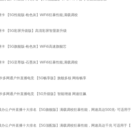
 【5G性能版-枪色灰】WiFi6狂暴性能,满载调校
网卡 【5G彩屏升级版】高清彩屏智显新升级
 【5G旗舰版-枪色灰】WiFi6高速旗舰芯
 【5G至尊版-石墨灰】WiFi6狂暴性能,满载调校
上网卡多网通户外直播电竞 【5G畅享版】旗舰多核 网络畅享
上网卡多网通户外直播电竞 【5G升级版】智能增速 网速狂飙
由器车载办公户外直播十大排名 【5G旗舰版】满载调校狂暴性能，网速高达500兆- 可适
路由器车载办公户外直播十大排名 【5G顶配版】满载调校狂暴性能，网速高达千兆 可适用于