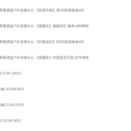
多网通便捷户外直播办公 【彩屏升级】真5G彩屏随身wifi
多网通便捷户外直播办公 【雾霾灰】旗舰智芯 畅享wifi6网络
多网通便捷户外直播办公 【轻量减负】轻5G海思随身wifi
流量多网通便捷户外直播办公 【雾霾灰】内置超导天线 信号增强
90-100斤
XS 80-90斤
S 90-100斤
S 80-90斤