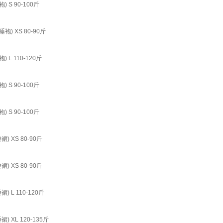
 90-100斤
XS 80-90斤
 110-120斤
 90-100斤
 90-100斤
XS 80-90斤
XS 80-90斤
 110-120斤
L 120-135斤