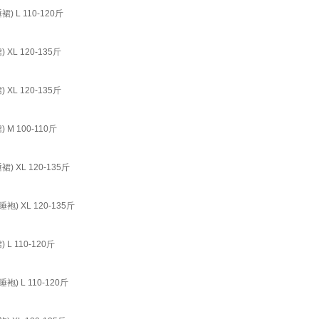
 110-120斤
 120-135斤
 120-135斤
100-110斤
L 120-135斤
XL 120-135斤
110-120斤
L 110-120斤