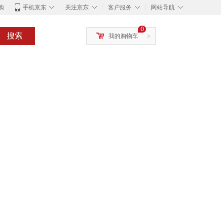
◇
◇
◇
◇
购
手机京东
关注京东
客户服务
网站导航
0
搜索
我的购物车
>