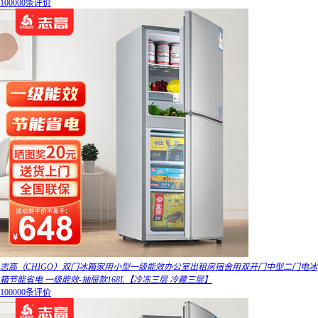
100000条评价
志高（CHIGO）双门冰箱家用小型一级能效办公室出租房宿舍用双开门中型二门电冰
箱节能省电 一级能效-抽屉款168L【冷冻三层 冷藏三层】
100000条评价