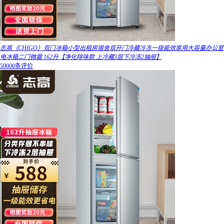
志高（CHIGO）双门冰箱小型出租房宿舍双开门冷藏冷冻一级能效家用大容量办公室
电冰箱二门微霜 162升【净化除味款 上冷藏3层下冷冻2抽屉】
50000条评价