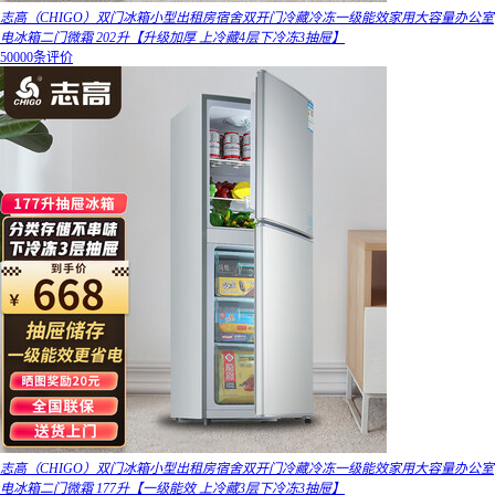
志高（CHIGO）双门冰箱小型出租房宿舍双开门冷藏冷冻一级能效家用大容量办公室
电冰箱二门微霜 202升【升级加厚 上冷藏4层下冷冻3抽屉】
50000条评价
志高（CHIGO）双门冰箱小型出租房宿舍双开门冷藏冷冻一级能效家用大容量办公室
电冰箱二门微霜 177升【一级能效 上冷藏3层下冷冻3抽屉】