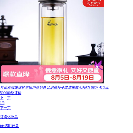
希诺双层玻璃杯男家用商务办公泡茶杯子过滤车载水杯XN-9607 410mL
500000条评价
上一页
1/5
下一页
订购化妆品
iris透明鞋盒