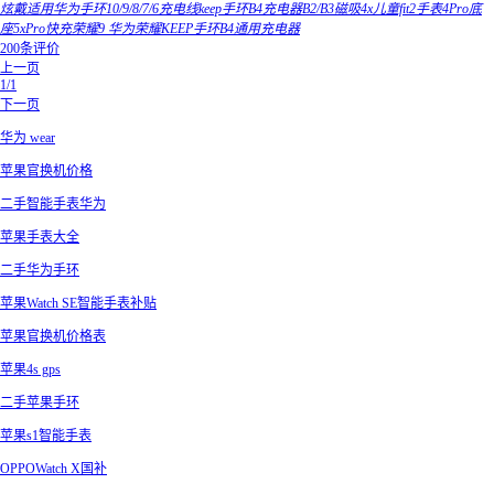
炫戴适用华为手环10/9/8/7/6充电线keep手环B4充电器B2/B3磁吸4x儿童fit2手表4Pro底
座5xPro快充荣耀9 华为荣耀KEEP手环B4通用充电器
200条评价
上一页
1/1
下一页
华为 wear
苹果官换机价格
二手智能手表华为
苹果手表大全
二手华为手环
苹果Watch SE智能手表补贴
苹果官换机价格表
苹果4s gps
二手苹果手环
苹果s1智能手表
OPPOWatch X国补