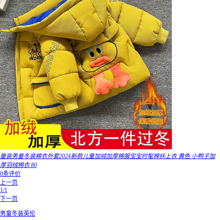
童装男童冬装棉衣外套2024新款儿童加绒加厚棉服宝宝时髦棉袄上衣 黄色 小鸭子加
厚羽绒棉衣 80
0条评价
上一页
1/1
下一页
男童冬装英伦