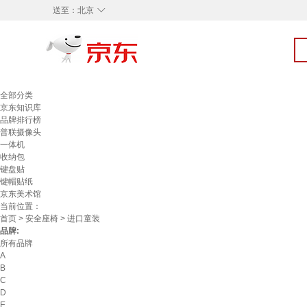
◇
送至：
北京
全部分类
京东知识库
品牌排行榜
普联摄像头
一体机
收纳包
键盘贴
键帽贴纸
京东美术馆
当前位置：
首页
>
安全座椅
> 进口童装
品牌:
所有品牌
A
B
C
D
E