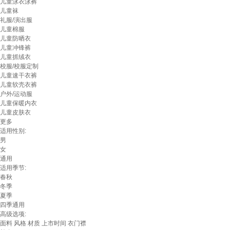
儿童泳衣泳裤
儿童袜
礼服/演出服
儿童棉服
儿童防晒衣
儿童冲锋裤
儿童抓绒衣
校服/校服定制
儿童速干衣裤
儿童软壳衣裤
户外/运动服
儿童保暖内衣
儿童皮肤衣
更多
适用性别:
男
女
通用
适用季节:
春秋
冬季
夏季
四季通用
高级选项:
面料
风格
材质
上市时间
衣门襟