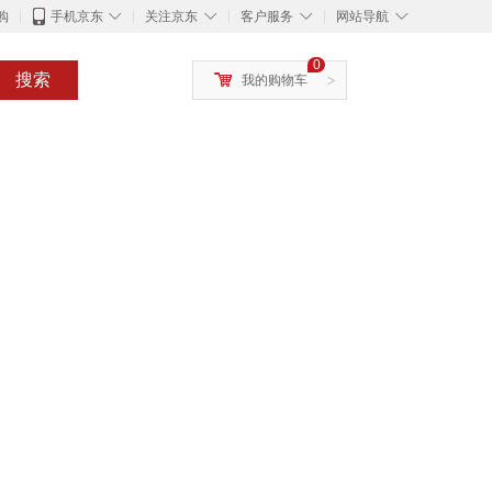
◇
◇
◇
◇
购
手机京东
关注京东
客户服务
网站导航
0
搜索
我的购物车
>