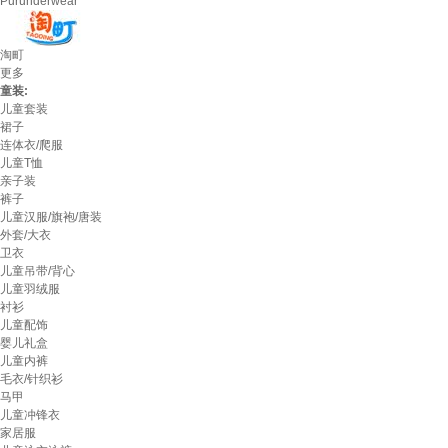
Purunderwear
淘町
更多
童装:
儿童套装
裙子
连体衣/爬服
儿童T恤
亲子装
裤子
儿童汉服/旗袍/唐装
外套/大衣
卫衣
儿童吊带/背心
儿童羽绒服
衬衫
儿童配饰
婴儿礼盒
儿童内裤
毛衣/针织衫
马甲
儿童冲锋衣
家居服