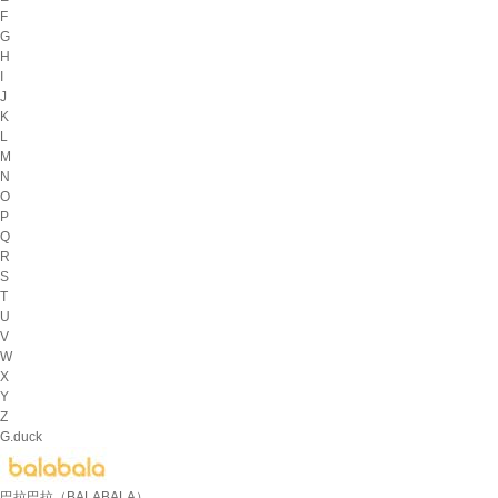
F
G
H
I
J
K
L
M
N
O
P
Q
R
S
T
U
V
W
X
Y
Z
G.duck
巴拉巴拉（BALABALA）