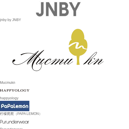
jnby by JNBY
Mucmukn
happyology
柠檬爬爬（PAPA LEMON）