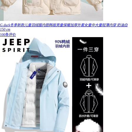
G.duck冬季新款儿童羽绒服内胆韩版男童保暖加厚外套女童中大童轻薄内穿 奶油白
150 cm
100条评价