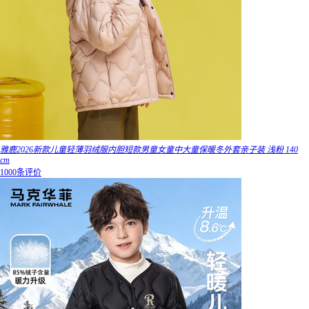
雅鹿2026新款儿童轻薄羽绒服内胆短款男童女童中大童保暖冬外套亲子装 浅粉 140
cm
1000条评价