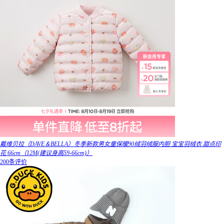
戴维贝拉（DAVE＆BELLA）冬季新款男女童保暖90绒羽绒服内胆 宝宝羽绒衣 甜点印
花 66cm（12M(建议身高59-66cm)）
200条评价