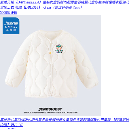
戴维贝拉（DAVE＆BELLA）童装女童羽绒内胆男童羽绒服儿童冬装90绒保暖衣服幼儿
宝宝上衣 灰绿【DB15316】 73 cm（建议身高66-73cm）
5000条评价
真维斯儿童羽绒服内胆男童冬季校服神器女童纯色冬装轻薄保暖内搭童装 【轻薄羽绒
内胆】奶白 140