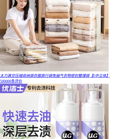
太力真空压缩收纳袋衣服旅行袋免抽气衣物密封整理袋【6中立体】
500000条评价