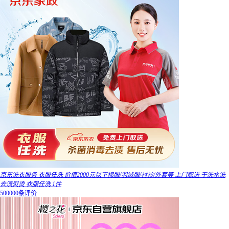
京东洗衣服务 衣服任洗 价值2000元以下棉服/羽绒服/衬衫/外套等 上门取送 干洗水洗
去渍熨烫 衣服任洗 1件
500000条评价