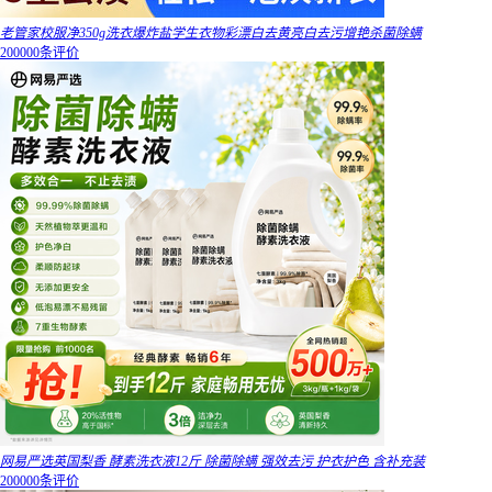
老管家校服净350g洗衣爆炸盐学生衣物彩漂白去黄亮白去污增艳杀菌除螨
200000条评价
网易严选英国梨香 酵素洗衣液12斤 除菌除螨 强效去污 护衣护色 含补充装
200000条评价