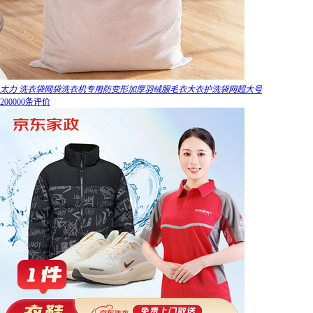
太力 洗衣袋网袋洗衣机专用防变形加厚羽绒服毛衣大衣护洗袋网超大号
200000条评价