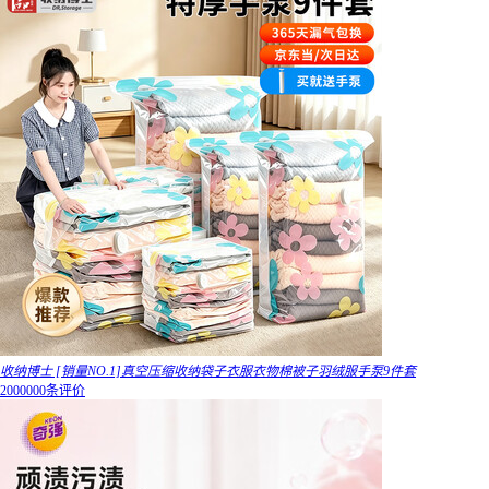
收纳博士 [销量NO.1]真空压缩收纳袋子衣服衣物棉被子羽绒服手泵9件套
2000000条评价