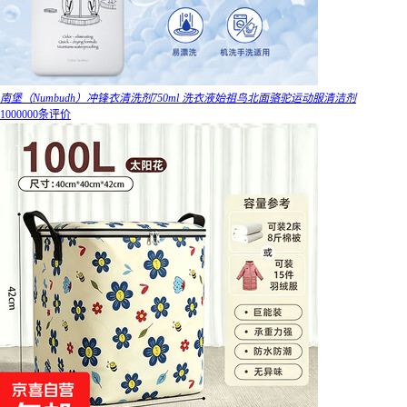
南堡（Numbudh）冲锋衣清洗剂750ml 洗衣液始祖鸟北面骆驼运动服清洁剂
1000000条评价