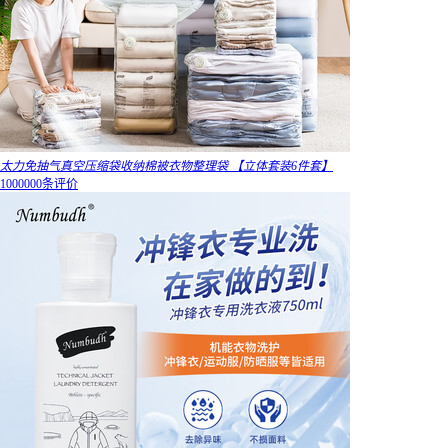
太力免抽气真空压缩袋收纳棉被衣物整理袋 【立体套装6件套】
1000000条评价