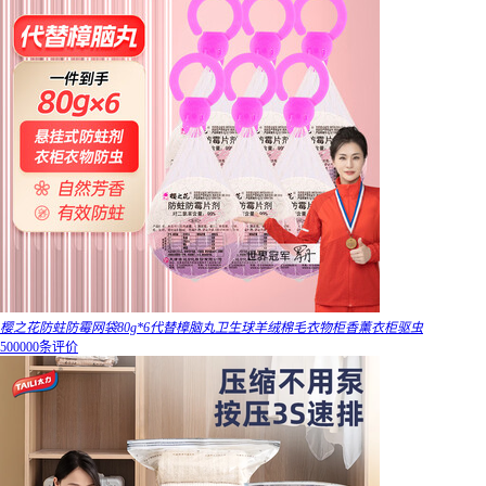
樱之花防蛀防霉网袋80g*6代替樟脑丸卫生球羊绒棉毛衣物柜香薰衣柜驱虫
500000条评价