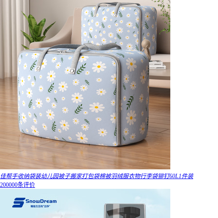
佳帮手收纳袋装幼儿园被子搬家打包袋棉被羽绒服衣物行李袋铆钉60L1件装
200000条评价