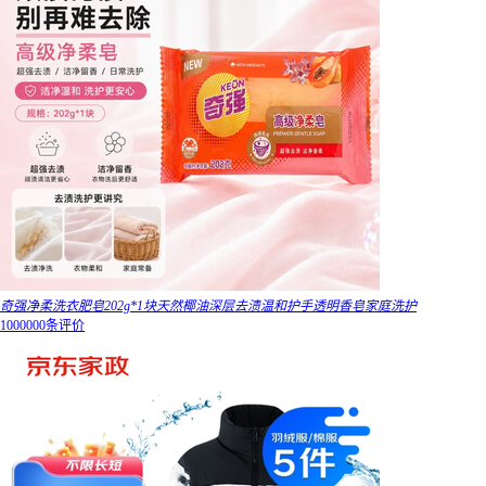
奇强净柔洗衣肥皂202g*1块天然椰油深层去渍温和护手透明香皂家庭洗护
1000000条评价