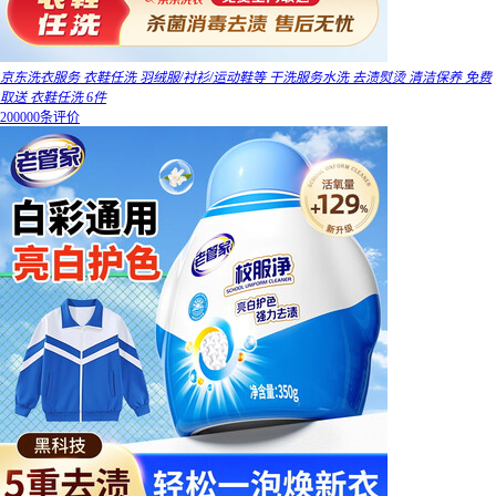
京东洗衣服务 衣鞋任洗 羽绒服/衬衫/运动鞋等 干洗服务水洗 去渍熨烫 清洁保养 免费
取送 衣鞋任洗 6件
200000条评价