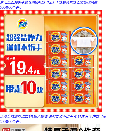
京东洗衣服务衣鞋任洗6件上门取送 干洗服务水洗去渍熨烫杀菌
5000000条评价
汰渍全效洁净洗衣皂116g*10块 温和去渍不伤手 肥皂透明皂 内衣可用
3000000条评价