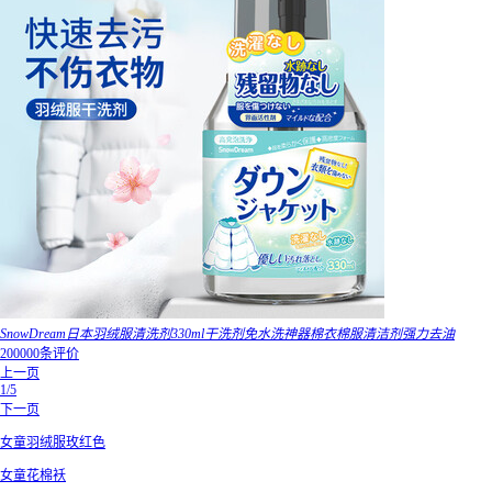
SnowDream日本羽绒服清洗剂330ml干洗剂免水洗神器棉衣棉服清洁剂强力去油
200000条评价
上一页
1/5
下一页
女童羽绒服玫红色
女童花棉袄