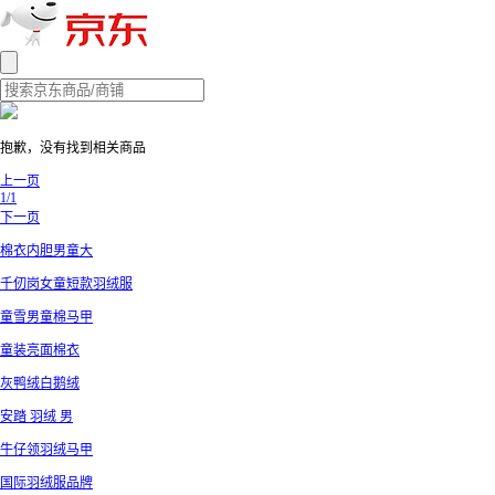
抱歉，没有找到相关商品
上一页
1/1
下一页
棉衣内胆男童大
千仞岗女童短款羽绒服
童雪男童棉马甲
童装亮面棉衣
灰鸭绒白鹅绒
安踏 羽绒 男
牛仔领羽绒马甲
国际羽绒服品牌