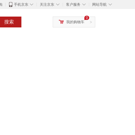
◇
◇
◇
◇
购
手机京东
关注京东
客户服务
网站导航
0
搜索
我的购物车
>