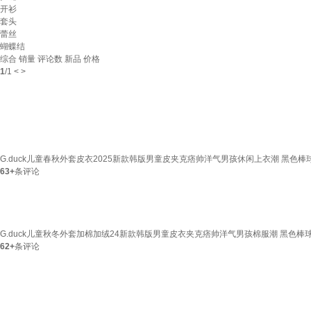
开衫
套头
蕾丝
蝴蝶结
综合
销量
评论数
新品
价格
1
/
1
<
>
G.duck儿童春秋外套皮衣2025新款韩版男童皮夹克痞帅洋气男孩休闲上衣潮 黑色棒球
63+
条评论
G.duck儿童秋冬外套加棉加绒24新款韩版男童皮衣夹克痞帅洋气男孩棉服潮 黑色棒球
62+
条评论