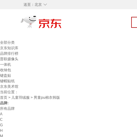
◇
送至：
北京
全部分类
京东知识库
品牌排行榜
普联摄像头
一体机
收纳包
键盘贴
键帽贴纸
京东美术馆
当前位置：
首页
>
儿童羽绒服
> 男童pu棉衣韩版
品牌:
所有品牌
A
C
G
H
M