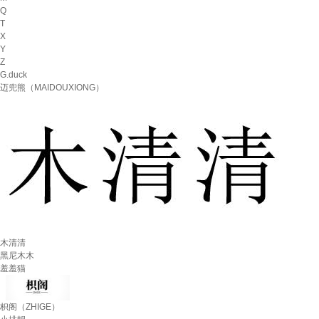
Q
T
X
Y
Z
G.duck
迈兜熊（MAIDOUXIONG）
木清清
黑尼木木
羞羞猫
枳阁（ZHIGE）