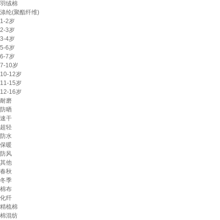
羽绒棉
涤纶(聚酯纤维)
1-2岁
2-3岁
3-4岁
5-6岁
6-7岁
7-10岁
10-12岁
11-15岁
12-16岁
耐磨
防晒
速干
超轻
防水
保暖
防风
其他
春秋
冬季
棉布
化纤
精梳棉
棉混纺