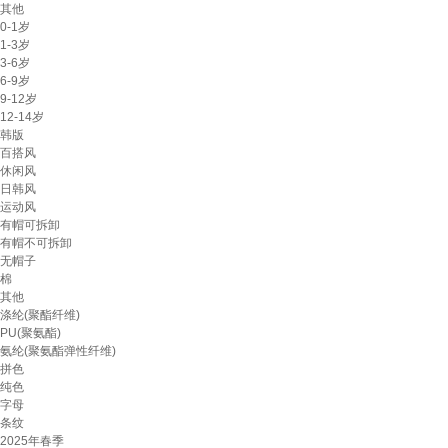
其他
0-1岁
1-3岁
3-6岁
6-9岁
9-12岁
12-14岁
韩版
百搭风
休闲风
日韩风
运动风
有帽可拆卸
有帽不可拆卸
无帽子
棉
其他
涤纶(聚酯纤维)
PU(聚氨酯)
氨纶(聚氨酯弹性纤维)
拼色
纯色
字母
条纹
2025年春季