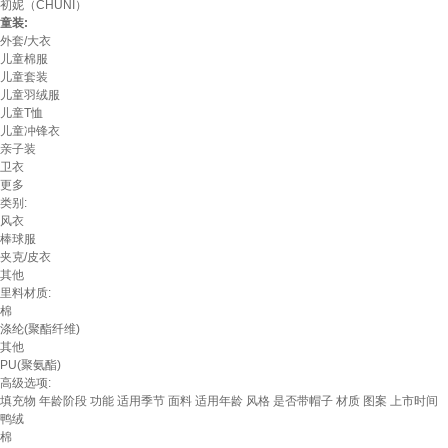
初妮（CHUNI）
童装:
外套/大衣
儿童棉服
儿童套装
儿童羽绒服
儿童T恤
儿童冲锋衣
亲子装
卫衣
更多
类别:
风衣
棒球服
夹克/皮衣
其他
里料材质:
棉
涤纶(聚酯纤维)
其他
PU(聚氨酯)
高级选项:
填充物
年龄阶段
功能
适用季节
面料
适用年龄
风格
是否带帽子
材质
图案
上市时间
鸭绒
棉