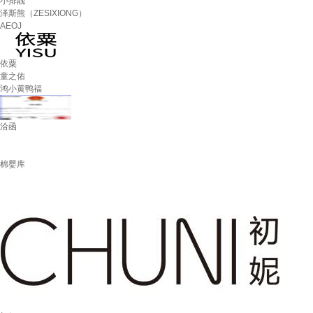
小排靓
泽斯熊（ZESIXIONG）
AEOJ
依粟
童之佑
鸿小黄鸭福
洽函
棉婴库