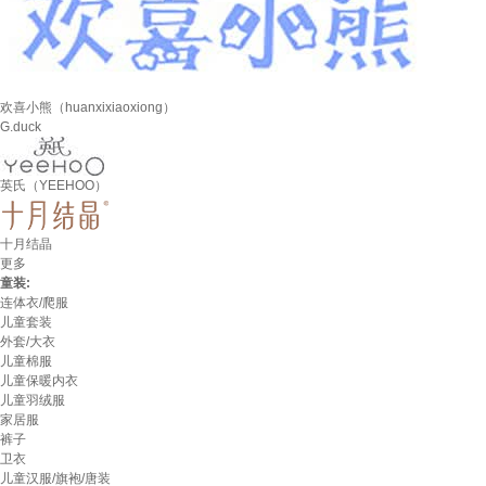
欢喜小熊（huanxixiaoxiong）
G.duck
英氏（YEEHOO）
十月结晶
更多
童装:
连体衣/爬服
儿童套装
外套/大衣
儿童棉服
儿童保暖内衣
儿童羽绒服
家居服
裤子
卫衣
儿童汉服/旗袍/唐装