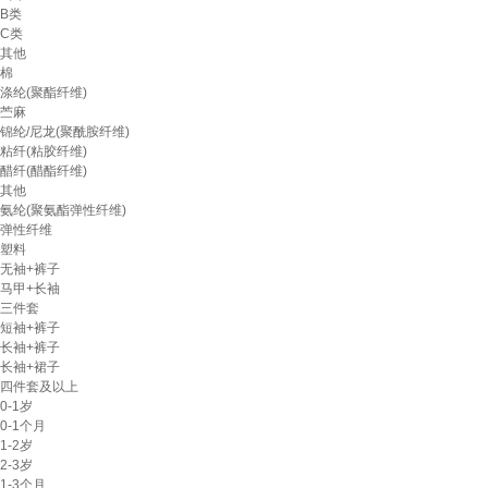
B类
C类
其他
棉
涤纶(聚酯纤维)
苎麻
锦纶/尼龙(聚酰胺纤维)
粘纤(粘胶纤维)
醋纤(醋酯纤维)
其他
氨纶(聚氨酯弹性纤维)
弹性纤维
塑料
无袖+裤子
马甲+长袖
三件套
短袖+裤子
长袖+裤子
长袖+裙子
四件套及以上
0-1岁
0-1个月
1-2岁
2-3岁
1-3个月