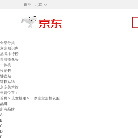
◇
送至：
北京
全部分类
京东知识库
品牌排行榜
普联摄像头
一体机
收纳包
键盘贴
键帽贴纸
京东美术馆
当前位置：
首页
>
儿童棉服
> 一岁宝宝加棉衣服
品牌:
所有品牌
A
B
C
D
E