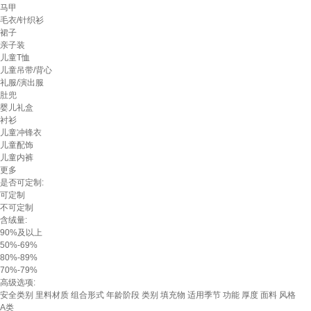
马甲
毛衣/针织衫
裙子
亲子装
儿童T恤
儿童吊带/背心
礼服/演出服
肚兜
婴儿礼盒
衬衫
儿童冲锋衣
儿童配饰
儿童内裤
更多
是否可定制:
可定制
不可定制
含绒量:
90%及以上
50%-69%
80%-89%
70%-79%
高级选项:
安全类别
里料材质
组合形式
年龄阶段
类别
填充物
适用季节
功能
厚度
面料
风格
A类