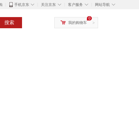
◇
◇
◇
◇
购
手机京东
关注京东
客户服务
网站导航
0
搜索
我的购物车
>