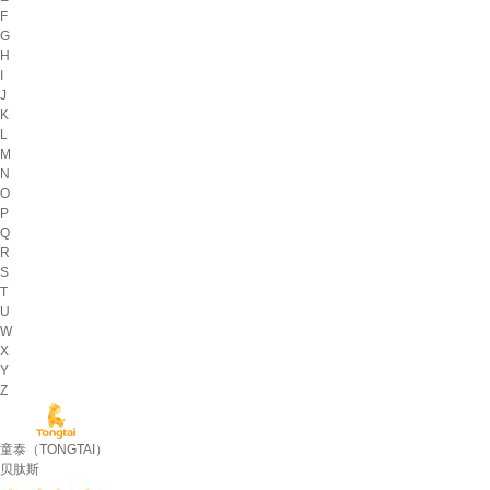
F
G
H
I
J
K
L
M
N
O
P
Q
R
S
T
U
W
X
Y
Z
童泰（TONGTAI）
贝肽斯