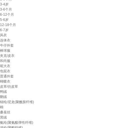
3-4岁
3-6个月
6-12个月
5-6岁
12-18个月
6-7岁
风衣
连体衣
牛仔外套
棒球服
夹克/皮衣
和尚服
呢大衣
包屁衣
普通外套
蝴蝶衣
皮草/仿皮草
鸭绒
鹅绒
锦纶/尼龙(聚酰胺纤维)
棉
桑蚕丝
黑绒
氨纶(聚氨酯弹性纤维)
涤纶(聚酯纤维)