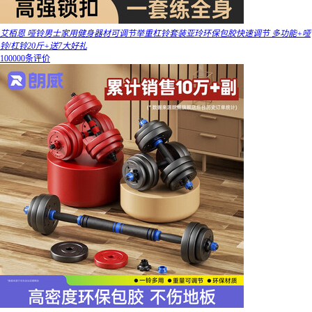
艾栢恩 哑铃男士家用健身器材可调节举重杠铃套装亚玲环保包胶快速调节 多功能+哑
铃/杠铃20斤+送7大好礼
100000条评价