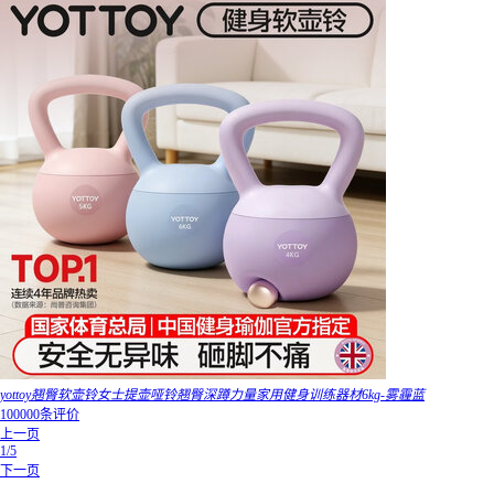
yottoy翘臀软壶铃女士提壶哑铃翘臀深蹲力量家用健身训练器材6kg-雾霾蓝
100000条评价
上一页
1/5
下一页