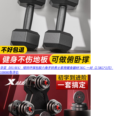
华亚（HUAYA） 哑铃环保包胶六角手铃男士家用健身器材 5KG 一对（2.5KG*2只）
100000条评价