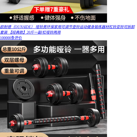
欧耐德（OUNAIDE） 哑铃男环保家用可调节壶铃运动健身锻炼器材杠铃亚铃可拆卸
套装 【经典款】20斤一副/杠哑铃两用
100000条评价