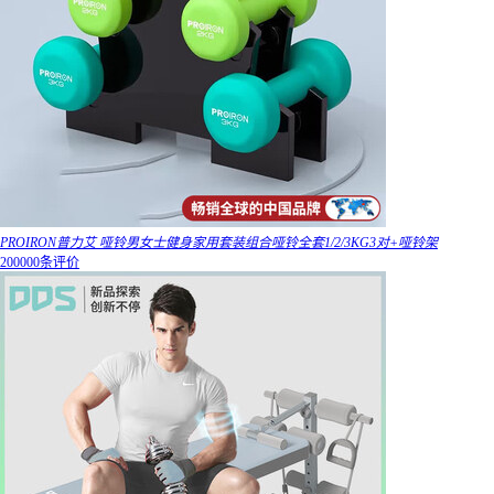
PROIRON普力艾 哑铃男女士健身家用套装组合哑铃全套1/2/3KG3对+哑铃架
200000条评价