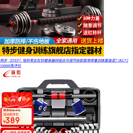
特步（XTEP）哑铃男女杠铃健身器材组合可调节拆卸家用举重训练套装亚7.5KG*2
100000条评价