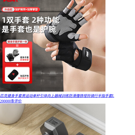
匹克健身手套男运动单杆引体向上器械训练防滑撸铁哑铃骑行半指手套L
200000条评价