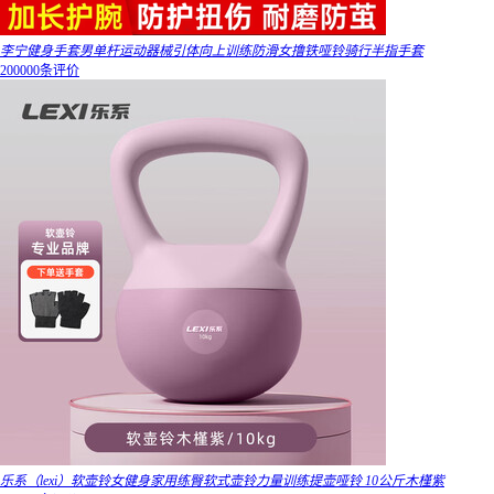
李宁健身手套男单杆运动器械引体向上训练防滑女撸铁哑铃骑行半指手套
200000条评价
乐系（lexi）软壶铃女健身家用练臀软式壶铃力量训练提壶哑铃 10公斤木槿紫