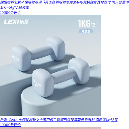
朗威哑铃包胶环保哑铃可调节男士杠铃哑铃家用套装练臂肌健身器材亚玲 两只总重10
公斤=5kg*2 经典黑
100000条评价
乐系（lexi）小哑铃浸塑女士家用练手臂塑形跳操直肩健身器材 海盐蓝1kg*2只
100000条评价