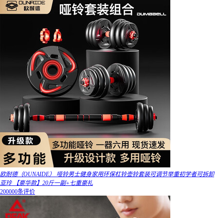
欧耐德（OUNAIDE） 哑铃男士健身家用环保杠铃壶铃套装可调节举重初学者可拆卸
亚玲 【豪华款】20斤一副+七重豪礼
200000条评价