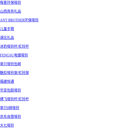
每客环保哑铃
山西商务礼品
ANT BROTHER环保哑铃
儿童手臂
湖北礼品
冰豹哑铃杆/杠铃杆
FENGSU电镀哑铃
单只哑铃包邮
魅扣哑铃架/杠铃架
福建恒通
华亚包胶哑铃
搏飞哑铃杆/杠铃杆
单只8磅哑铃
京东自营哑铃
大七哑铃