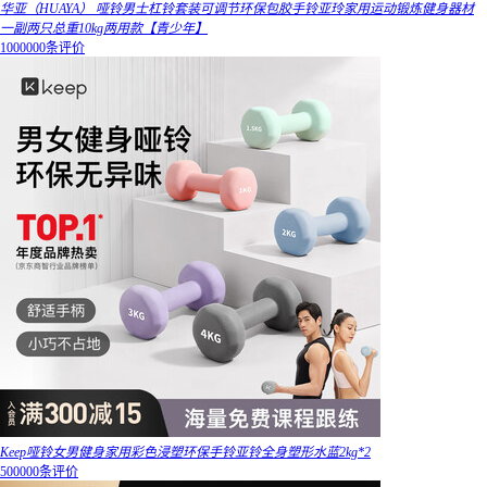
华亚（HUAYA） 哑铃男士杠铃套装可调节环保包胶手铃亚玲家用运动锻炼健身器材
一副两只总重10kg两用款【青少年】
1000000条评价
Keep哑铃女男健身家用彩色浸塑环保手铃亚铃全身塑形水蓝2kg*2
500000条评价