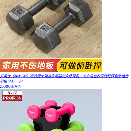
艾美仕（AiMeiShi）哑铃男士健身家用器材女练臂肌一对六角包胶亚玲环保套装组合
学生 5KG 一只
200000条评价