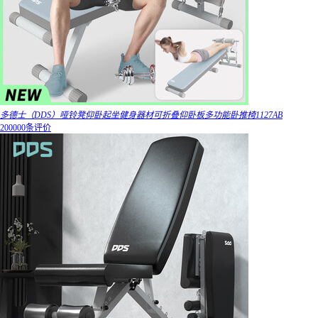
多德士（DDS）哑铃凳仰卧起坐健身器材可折叠仰卧板多功能卧推椅1127AB
200000条评价