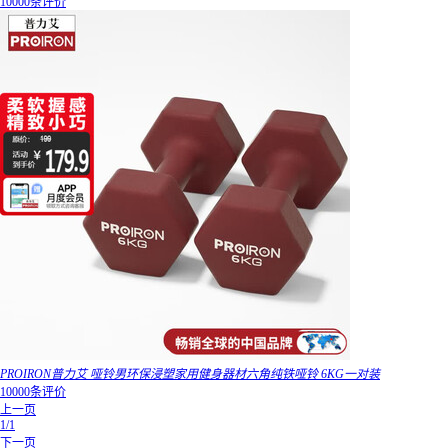
10000条评价
PROIRON普力艾 哑铃男环保浸塑家用健身器材六角纯铁哑铃 6KG一对装
10000条评价
上一页
1/1
下一页