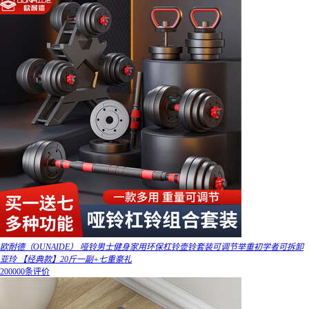
欧耐德（OUNAIDE） 哑铃男士健身家用环保杠铃壶铃套装可调节举重初学者可拆卸
亚玲 【经典款】20斤一副+七重豪礼
200000条评价