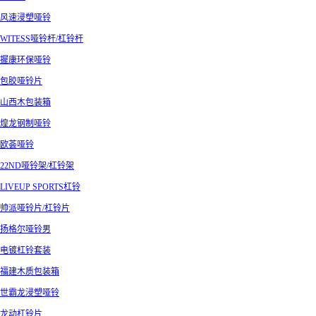
风速浸塑哑铃
WITESS哑铃杆/杠铃杆
握康环保哑铃
包胶哑铃片
山西木包装箱
煌龙钢制哑铃
欧荟哑铃
22ND哑铃架/杠铃架
LIVEUP SPORTS杠铃
帅派哑铃片/杠铃片
扬格尔哑铃男
电镀杠铃套装
福建木质包装箱
世霸龙浸塑哑铃
龙动杠铃片