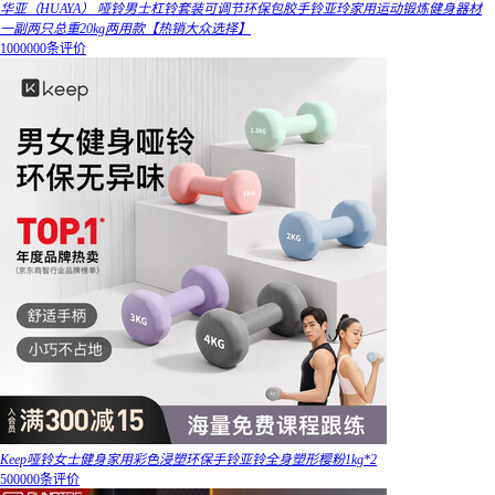
华亚（HUAYA） 哑铃男士杠铃套装可调节环保包胶手铃亚玲家用运动锻炼健身器材
一副两只总重20kg两用款【热销大众选择】
1000000条评价
Keep哑铃女士健身家用彩色浸塑环保手铃亚铃全身塑形樱粉1kg*2
500000条评价