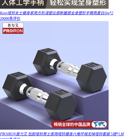
Keep哑铃女士健身家用方形浸塑云感新握感全身塑形手臂燕麦白1kg*2
20000条评价
PROIRON普力艾 包胶哑铃男士家用哑铃健身六角环保无味哑铃套装 5磅*1对