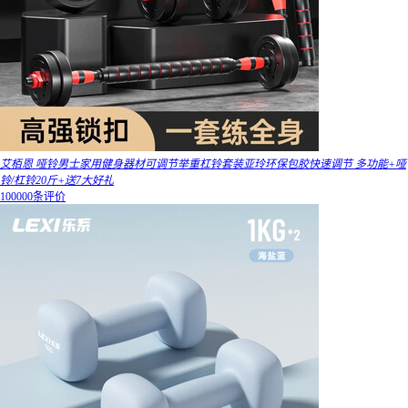
艾栢恩 哑铃男士家用健身器材可调节举重杠铃套装亚玲环保包胶快速调节 多功能+哑
铃/杠铃20斤+送7大好礼
100000条评价