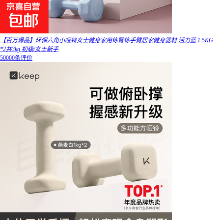
【百万爆品】环保六角小哑铃女士健身家用练臀练手臂居家健身器材 活力蓝 1.5KG
*2共3kg 初级/女士新手
50000条评价