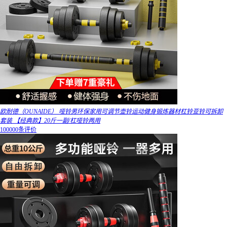
欧耐德（OUNAIDE） 哑铃男环保家用可调节壶铃运动健身锻炼器材杠铃亚铃可拆卸
套装 【经典款】20斤一副/杠哑铃两用
100000条评价