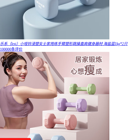
乐系（lexi）小哑铃浸塑女士家用练手臂塑形跳操直肩健身器材 海盐蓝1kg*2只
100000条评价