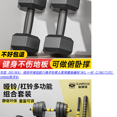
华亚（HUAYA） 哑铃环保包胶六角手铃男士家用健身器材 5KG 一对（2.5KG*2只）
100000条评价