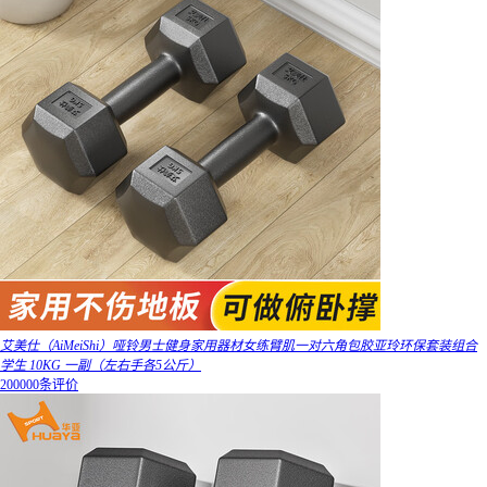
艾美仕（AiMeiShi）哑铃男士健身家用器材女练臂肌一对六角包胶亚玲环保套装组合
学生 10KG 一副（左右手各5公斤）
200000条评价