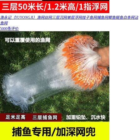
渔永记（YUYONGJI）渔网丝网三层沉网单层浮网挂子鱼网捕鱼网鲫鱼鲢鱼白条网沾
鱼网
5000条评价