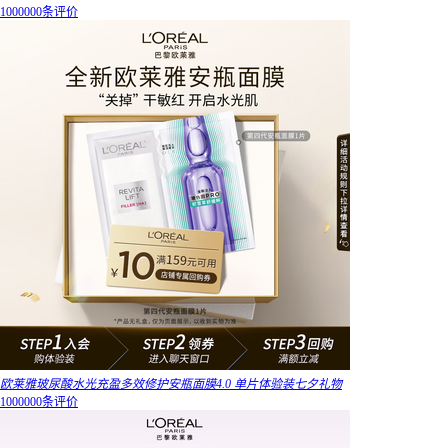
1000000条评价
欧莱雅玻尿酸水光充盈多效修护安瓶面膜4.0 单片体验装七夕礼物
1000000条评价