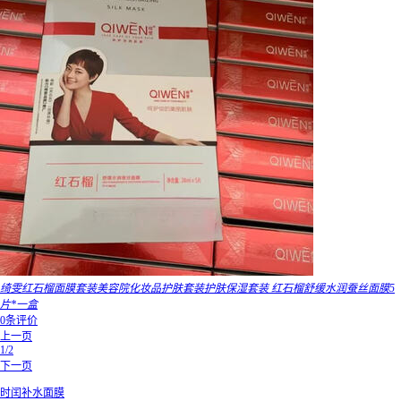
绮雯红石榴面膜套装美容院化妆品护肤套装护肤保湿套装 红石榴舒缓水润蚕丝面膜5
片*一盒
0条评价
上一页
1/2
下一页
时闰补水面膜