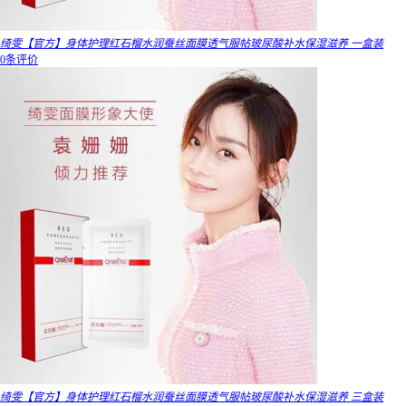
绮雯【官方】身体护理红石榴水润蚕丝面膜透气服帖玻尿酸补水保湿滋养 一盒装
0条评价
绮雯【官方】身体护理红石榴水润蚕丝面膜透气服帖玻尿酸补水保湿滋养 三盒装