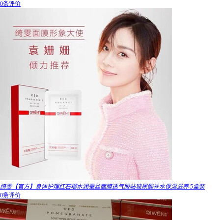
0条评价
绮雯【官方】身体护理红石榴水润蚕丝面膜透气服帖玻尿酸补水保湿滋养 5盒装
0条评价