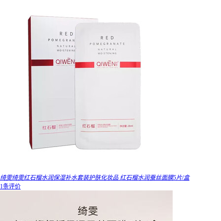
绮雯绮雯红石榴水润保湿补水套装护肤化妆品 红石榴水润蚕丝面膜5片/盒
1条评价