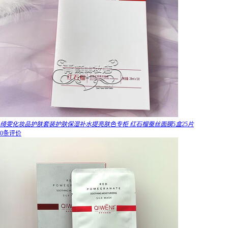
绮雯化妆品护肤套装护肤保湿补水提亮肤色专柜 红石榴蚕丝面膜5盒25片
0条评价