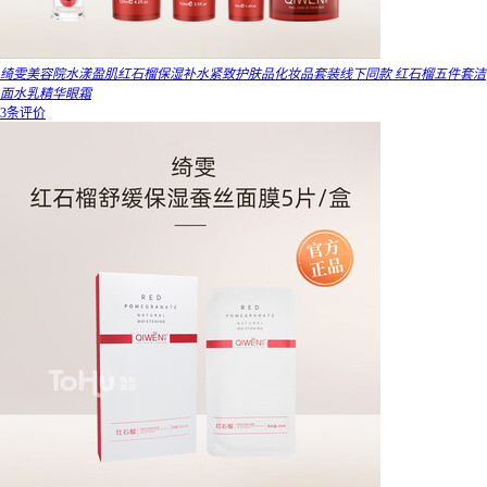
绮雯美容院水漾盈肌红石榴保湿补水紧致护肤品化妆品套装线下同款 红石榴五件套洁
面水乳精华眼霜
3条评价