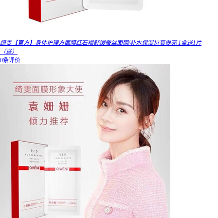
绮雯【官方】身体护理方面膜红石榴舒缓蚕丝面膜/补水保湿抗衰提亮 1盒送1片
（送）
0条评价