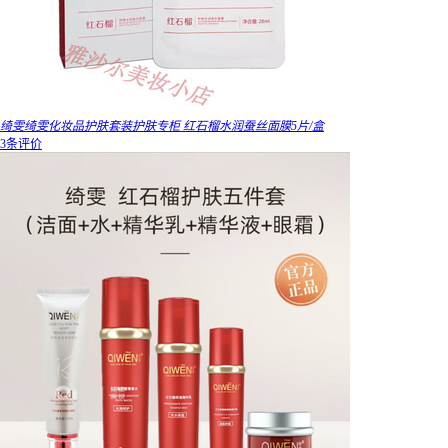
绮雯绮雯化妆品护肤套装护肤专柜 红石榴水润蚕丝面膜5片/盒
3条评价