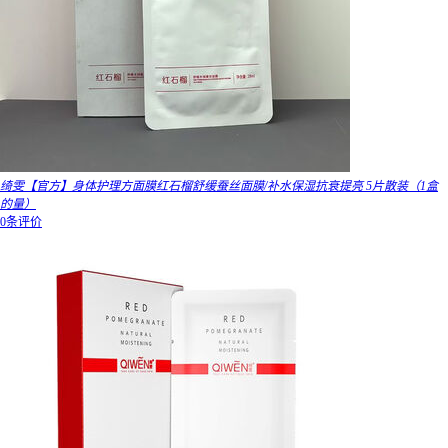
绮雯【官方】身体护理方面膜红石榴舒缓蚕丝面膜/补水保湿抗衰提亮 5片散装（1盒
的量）
0条评价