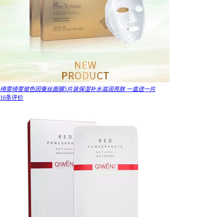
绮雯绮雯玻色因蚕丝面膜5片装保湿补水滋润亮肤 一盒送一片
16条评价