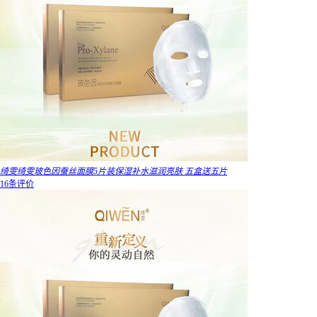
绮雯绮雯玻色因蚕丝面膜5片装保湿补水滋润亮肤 五盒送五片
16条评价