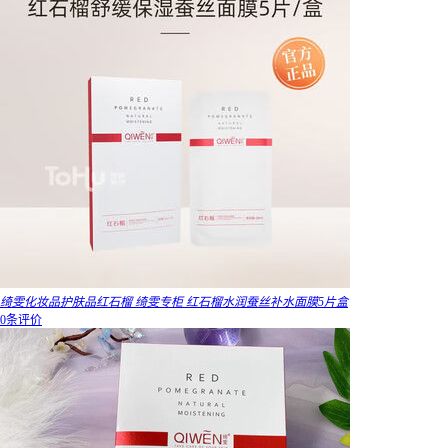
绮雯化妆品护肤品红石榴 绮雯专柜 红石榴水润蚕丝补水面膜5片盒
0条评价