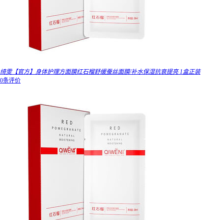
绮雯【官方】身体护理方面膜红石榴舒缓蚕丝面膜/补水保湿抗衰提亮 1盒正装
0条评价