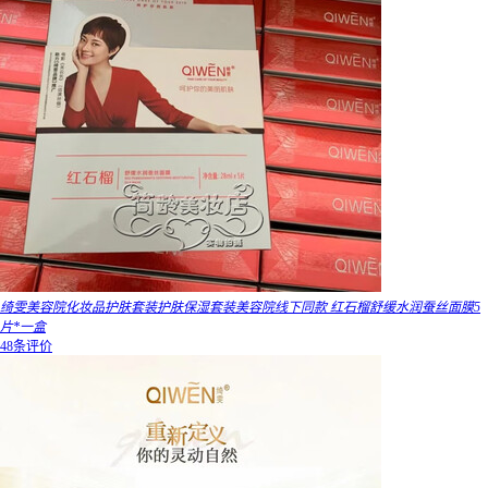
绮雯美容院化妆品护肤套装护肤保湿套装美容院线下同款 红石榴舒缓水润蚕丝面膜5
片*一盒
48条评价