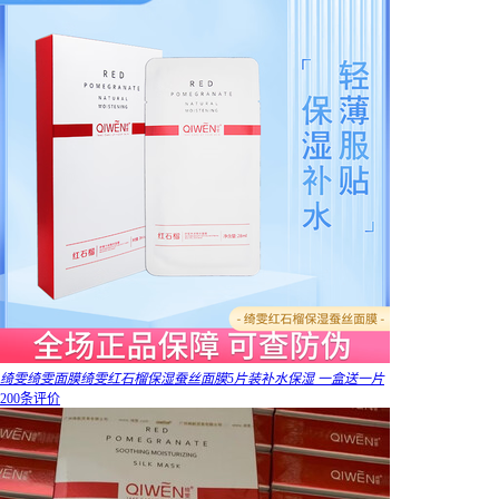
绮雯绮雯面膜绮雯红石榴保湿蚕丝面膜5片装补水保湿 一盒送一片
200条评价