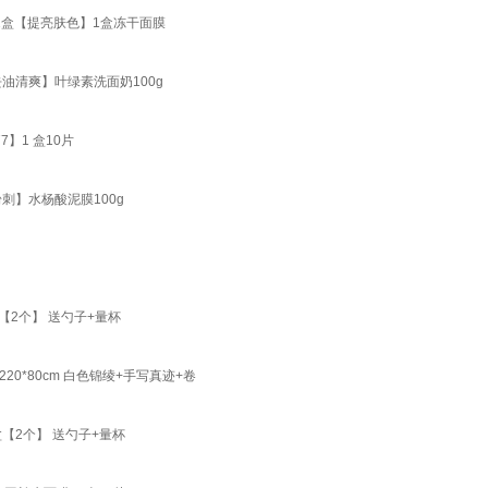
1盒【提亮肤色】1盒冻干面膜
油清爽】叶绿素洗面奶100g
】1 盒10片
刺】水杨酸泥膜100g
【2个】 送勺子+量杯
0*80cm 白色锦绫+手写真迹+卷
【2个】 送勺子+量杯