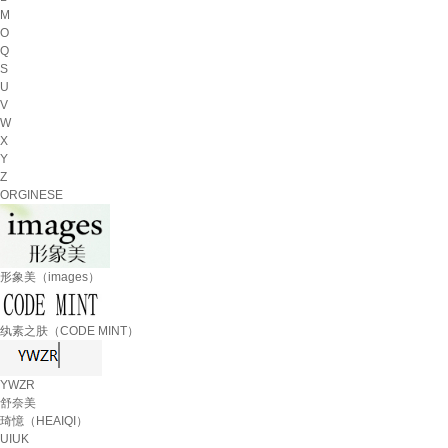
M
O
Q
S
U
V
W
X
Y
Z
ORGINESE
形象美（images）
纨素之肤（CODE MINT）
YWZR
舒奈美
琦憶（HEAIQI）
UIUK