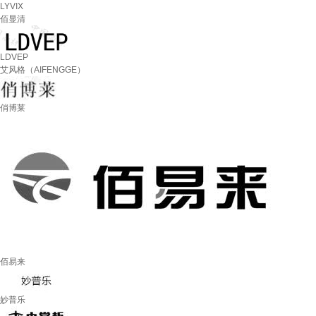
LYVIX
佰显清
LDVEP
艾风格（AIFENGGE）
俏博莱
佰易来
妙普乐