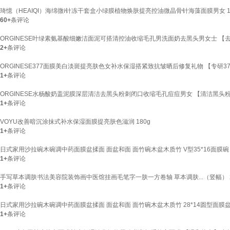
琦憶（HEAIQI）海绵微i针冻干套盒小绿膜植物焕肤提亮控油微晶骨针海藻面膜男女 
60+
条评论
ORGINESE叶绿素氨基酸细嫩洁面泥可搭清控油收缩毛孔男洗面奶去黑头男女士 【去
2+
条评论
ORGINESE377面膜美白淡斑提亮肤色女补水保湿搭紧致抗皱晒后修复礼物 【专研377
1+
条评论
ORGINESE水杨酸奶盖泥膜深层清洁去黑头粉刺闭口收缩毛孔痘痘男女 【清洁黑头粉
1+
条评论
VOYU改善暗沉涂抹式补水保湿面膜提亮肤色滋润 180g
1+
条评论
日式家用沙拉碗木碗调中药面膜盆揉面 面盆和面 面竹碗木盆木质竹 V型35*16面膜碗
1+
条评论
手写草本调肤书法美容院装饰画中医馆挂画毛笔字一肤一方卷轴 草本调肤...（竖幅） 22
1+
条评论
日式家用沙拉碗木碗调中药面膜盆揉面 面盆和面 面竹碗木盆木质竹 28*14圆型面膜盆
1+
条评论