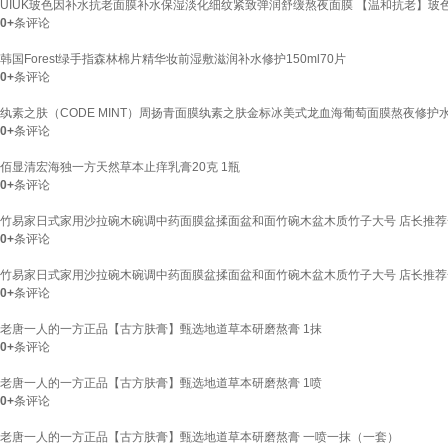
UIUK玻色因补水抗老面膜补水保湿淡化细纹紧致弹润舒缓熬夜面膜 【温和抗老】玻色
0+
条评论
韩国Forest绿手指森林棉片精华妆前湿敷滋润补水修护150ml70片
0+
条评论
纨素之肤（CODE MINT）周扬青面膜纨素之肤金标冰美式龙血海葡萄面膜熬夜修护水肿
0+
条评论
佰显清宏海独一方天然草本止痒乳膏20克 1瓶
0+
条评论
竹易家日式家用沙拉碗木碗调中药面膜盆揉面盆和面竹碗木盆木质竹子大号 店长推荐一人
0+
条评论
竹易家日式家用沙拉碗木碗调中药面膜盆揉面盆和面竹碗木盆木质竹子大号 店长推荐一人
0+
条评论
老唐一人的一方正品【古方肤膏】甄选地道草本研磨熬膏 1抹
0+
条评论
老唐一人的一方正品【古方肤膏】甄选地道草本研磨熬膏 1喷
0+
条评论
老唐一人的一方正品【古方肤膏】甄选地道草本研磨熬膏 一喷一抹（一套）