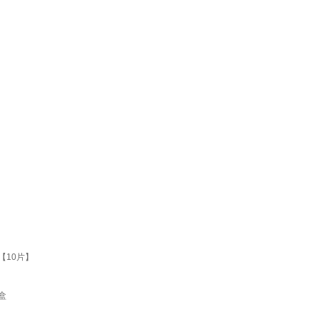
【10片】
盒