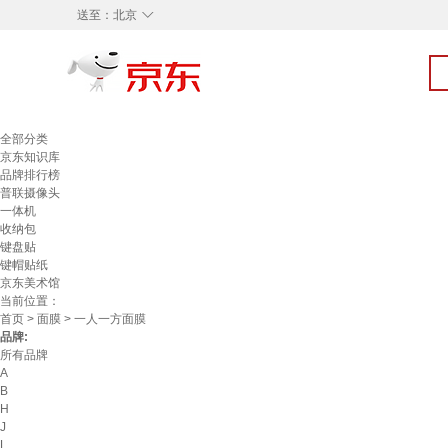
◇
送至：
北京
全部分类
京东知识库
品牌排行榜
普联摄像头
一体机
收纳包
键盘贴
键帽贴纸
京东美术馆
当前位置：
首页
>
面膜
> 一人一方面膜
品牌:
所有品牌
A
B
H
J
L