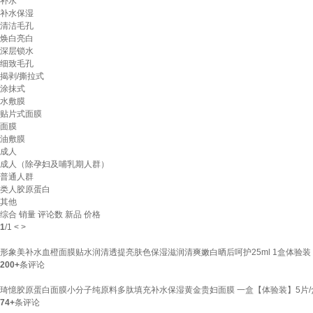
补水
补水保湿
清洁毛孔
焕白亮白
深层锁水
细致毛孔
揭剥/撕拉式
涂抹式
水敷膜
贴片式面膜
面膜
油敷膜
成人
成人（除孕妇及哺乳期人群）
普通人群
类人胶原蛋白
其他
综合
销量
评论数
新品
价格
1
/
1
<
>
形象美补水血橙面膜贴水润清透提亮肤色保湿滋润清爽嫩白晒后呵护25ml 1盒体验装
200+
条评论
琦憶胶原蛋白面膜小分子纯原料多肽填充补水保湿黄金贵妇面膜 一盒【体验装】5片/
74+
条评论