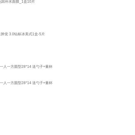
因补水面膜_1盒10片
党 3.0钻标冰美式1盒-5片
一方圆型28*14 送勺子+量杯
一方圆型28*14 送勺子+量杯