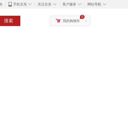
◇
◇
◇
◇
购
手机京东
关注京东
客户服务
网站导航
0
搜索
我的购物车
>