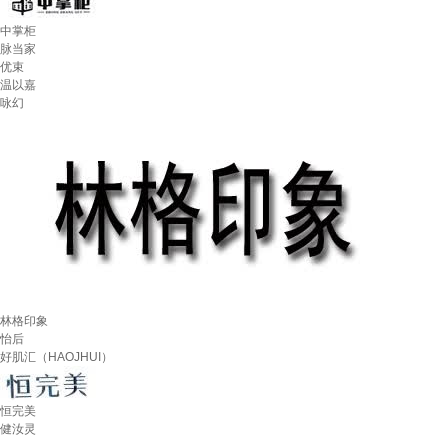
中掌柜
脉当家
优束
温以嘉
咏幻
林格印象
怡后
好肌汇（HAOJHUI）
恒完美
健汝灵