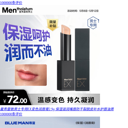
1000000条评价
曼秀雷敦男士专用EX变色润唇膏2.9g 保湿滋润嘴唇防干裂脱皮补水护唇油男
1000000条评价