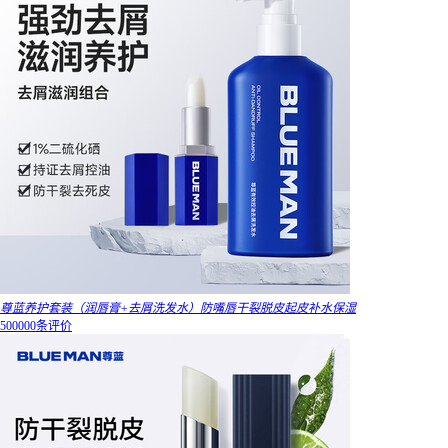
尊蓝养护套装（润唇膏+去屑洗发水）防嘴唇干裂脱皮起皮补水保湿
500000条评价