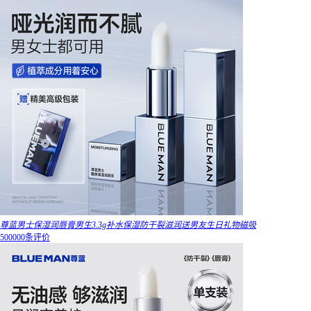
尊蓝男士保湿润唇膏男生3.3g补水保湿防干裂滋润送男友生日礼物磁吸
500000条评价