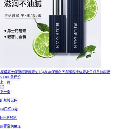
尊蓝男士保湿润唇膏男生3.3g补水保湿防干裂嘴脱皮送男友生日礼物磁吸
500000条评价
上一页
1/5
下一页
纪梵希试色
ysl口红14号
lafes唇线笔
唇膏滋润果冻