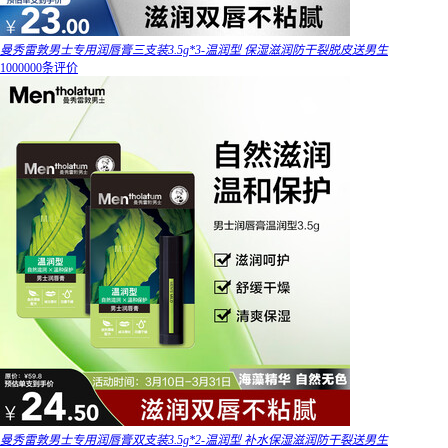
曼秀雷敦男士专用润唇膏三支装3.5g*3-温润型 保湿滋润防干裂脱皮送男生
1000000条评价
曼秀雷敦男士专用润唇膏双支装3.5g*2-温润型 补水保湿滋润防干裂送男生