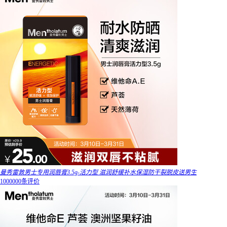
曼秀雷敦男士专用润唇膏3.5g-活力型 滋润舒缓补水保湿防干裂脱皮送男生
1000000条评价