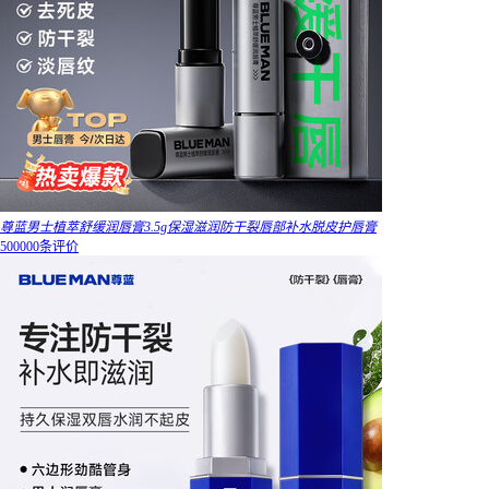
尊蓝男士植萃舒缓润唇膏3.5g保湿滋润防干裂唇部补水脱皮护唇膏
500000条评价