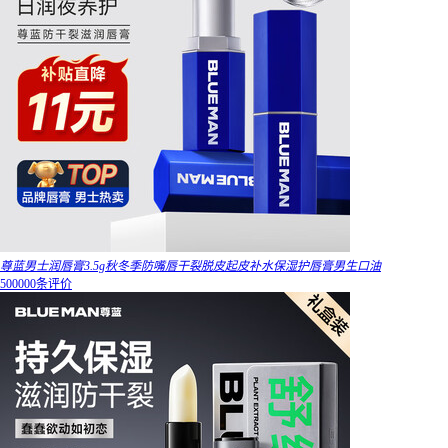
尊蓝男士润唇膏3.5g秋冬季防嘴唇干裂脱皮起皮补水保湿护唇膏男生口油
500000条评价