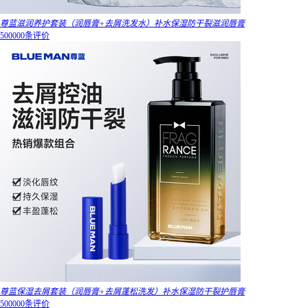
尊蓝滋润养护套装（润唇膏+去屑洗发水）补水保湿防干裂滋润唇膏
500000条评价
尊蓝保湿去屑套装（润唇膏+去屑蓬松洗发）补水保湿防干裂护唇膏
500000条评价