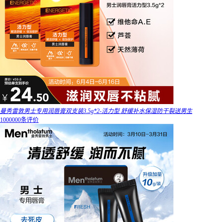
曼秀雷敦男士专用润唇膏双支装3.5g*2-活力型 舒缓补水保湿防干裂送男生
1000000条评价