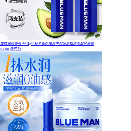
尊蓝润唇膏男士3.5g*2秋冬季防嘴唇干裂脱皮起皮保湿护唇膏
500000条评价