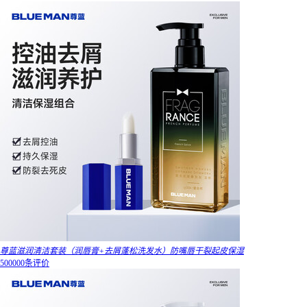
尊蓝滋润清洁套装（润唇膏+去屑蓬松洗发水）防嘴唇干裂起皮保湿
500000条评价