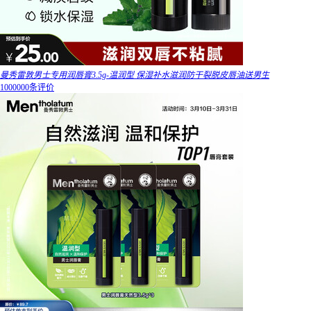
曼秀雷敦男士专用润唇膏3.5g-温润型 保湿补水滋润防干裂脱皮唇油送男生
1000000条评价