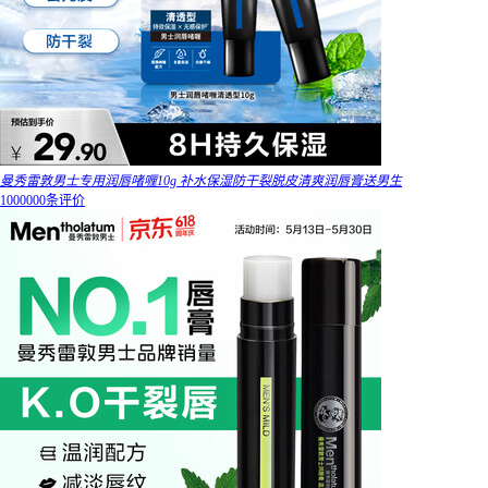
曼秀雷敦男士专用润唇啫喱10g 补水保湿防干裂脱皮清爽润唇膏送男生
1000000条评价