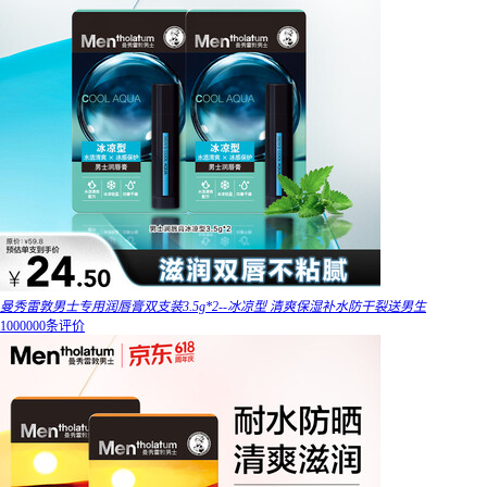
曼秀雷敦男士专用润唇膏双支装3.5g*2--冰凉型 清爽保湿补水防干裂送男生
1000000条评价