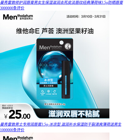
曼秀雷敦修护润唇膏男女生保湿滋润去死皮淡唇纹经典薄荷味3.5g防晒唇膏
3000000条评价
曼秀雷敦男士专用润唇膏3.5g-冰凉型 滋润补水保湿防干裂清爽薄荷送男生
1000000条评价