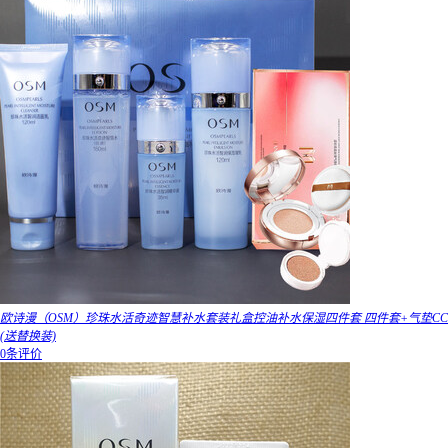
欧诗漫（OSM）珍珠水活奇迹智慧补水套装礼盒控油补水保湿四件套 四件套+气垫CC
(送替换装)
0条评价