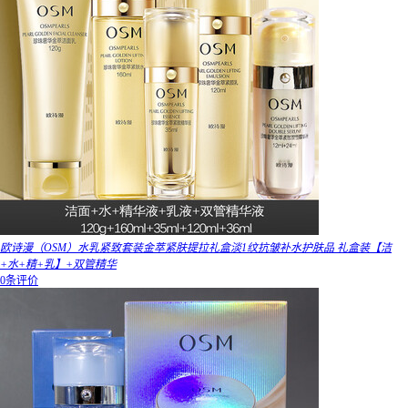
欧诗漫（OSM）水乳紧致套装金萃紧肤提拉礼盒淡1纹抗皱补水护肤品 礼盒装【洁
+水+精+乳】+双管精华
0条评价