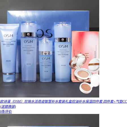
欧诗漫（OSM）珍珠水活奇迹智慧补水套装礼盒控油补水保湿四件套 四件套+气垫CC
(送替换装)
0条评价