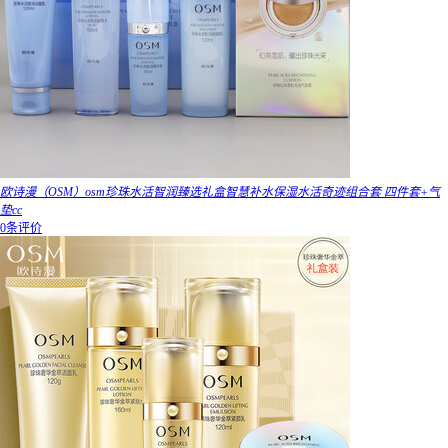
欧诗漫（OSM）osm珍珠水活智润臻选礼盒智慧补水保湿水活奇迹组合套 四件套+气
垫cc
0条评价