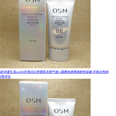
欧诗漫生活osmbb珍珠白幻亮雪肌无瑕气垫cc霜裸妆遮瑕焕颜修容霜 珍珠白色BB
0条评价