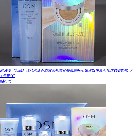
欧诗漫（OSM）珍珠水活奇迹智润礼盒套装奇迹补水保湿四件套水乳送老婆礼物 水
+气垫CC
0条评价