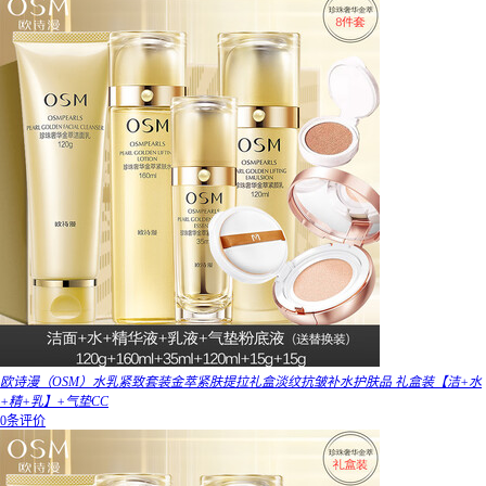
欧诗漫（OSM）水乳紧致套装金萃紧肤提拉礼盒淡纹抗皱补水护肤品 礼盒装【洁+水
+精+乳】+气垫CC
0条评价