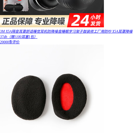
3M X5A隔音耳罩舒适睡觉耳机防降噪音睡眠学习架子鼓装修工厂用防吵 X5A耳罩降噪
37db（赠1100耳塞1包）
20000条评价