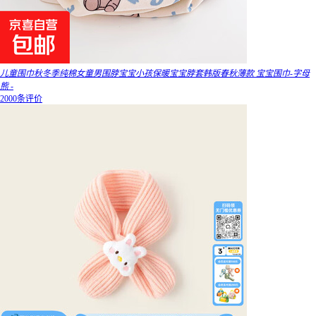
儿童围巾秋冬季纯棉女童男围脖宝宝小孩保暖宝宝脖套韩版春秋薄款 宝宝围巾-字母
熊 -
2000条评价