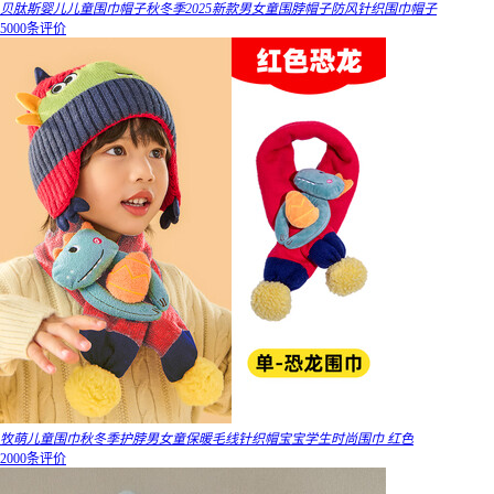
贝肽斯婴儿儿童围巾帽子秋冬季2025新款男女童围脖帽子防风针织围巾帽子
5000条评价
牧萌儿童围巾秋冬季护脖男女童保暖毛线针织帽宝宝学生时尚围巾 红色
2000条评价