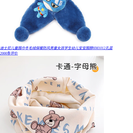
迪士尼儿童围巾冬毛绒保暖防风男童女孩学生幼儿宝宝围脖HM1012孔蓝
2000条评价