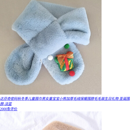
达芬奇密码秋冬季儿童围巾男女童宝宝小熊加厚毛绒保暖围脖毛毛装生日礼物 圣诞围
脖-淡蓝
2000条评价