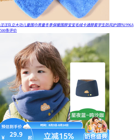
汪汪队立大功儿童围巾男童冬季保暖围脖宝宝毛绒卡通脖套学生防风护颈PA1996A
500条评价