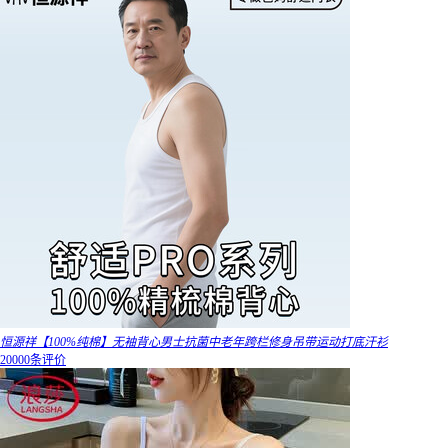
恒源祥【100%纯棉】无袖背心男士抗菌中老年跨栏修身吊带运动打底汗衫
20000条评价