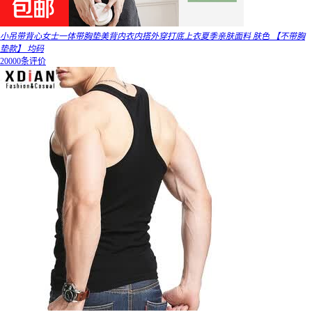
小吊带背心女士一体带胸垫美背内衣内搭外穿打底上衣夏季亲肤面料 肤色 【不带胸
垫款】 均码
20000条评价