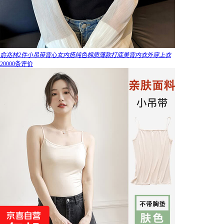
俞兆林2件小吊带背心女内搭纯色棉质薄款打底美背内衣外穿上衣
20000条评价