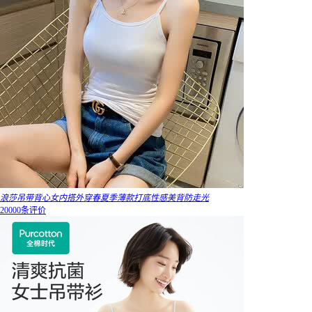
浪莎吊带背心女内搭外穿春夏季薄款打底性感美背防走光
20000条评价