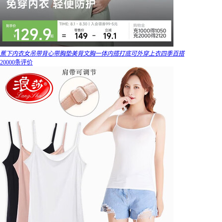
蕉下内衣女吊带背心带胸垫美背文胸一体内搭打底可外穿上衣四季百搭
20000条评价