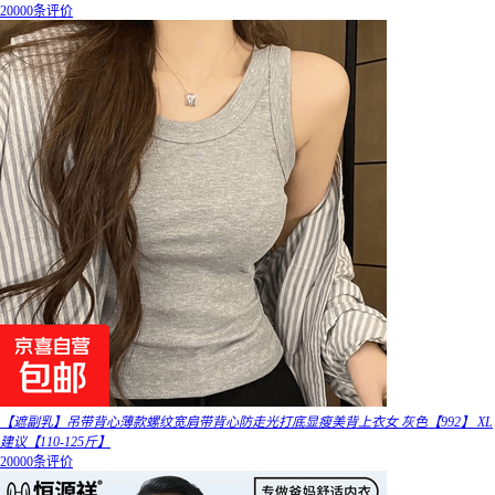
20000条评价
【遮副乳】吊带背心薄款螺纹宽肩带背心防走光打底显瘦美背上衣女 灰色【992】 XL
建议【110-125斤】
20000条评价