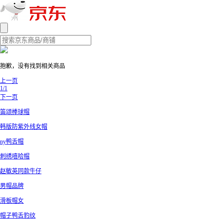
抱歉，没有找到相关商品
上一页
1/1
下一页
笛颂棒球帽
韩版防紫外线女帽
ny鸭舌帽
刺绣嘻哈帽
赵敏英同款牛仔
男帽品牌
滑板帽女
帽子鸭舌豹纹