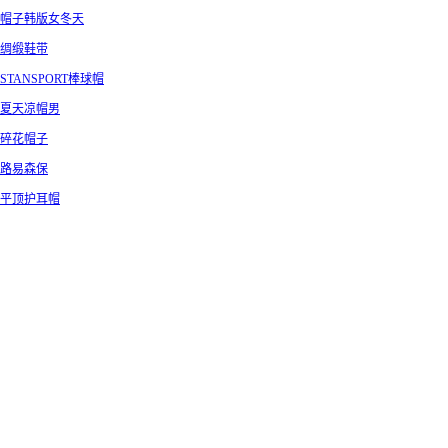
帽子韩版女冬天
绸缎鞋带
STANSPORT棒球帽
夏天凉帽男
碎花帽子
路易森保
平顶护耳帽