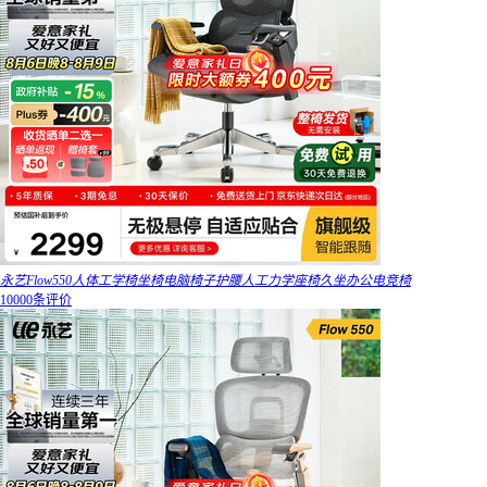
永艺Flow550人体工学椅坐椅电脑椅子护腰人工力学座椅久坐办公电竞椅
10000条评价