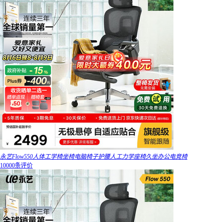
永艺Flow550人体工学椅坐椅电脑椅子护腰人工力学座椅久坐办公电竞椅
10000条评价