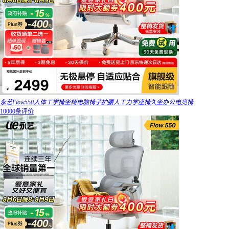
永艺Flow550人体工学椅坐椅电脑椅子护腰人工力学座椅久坐办公电竞椅
10000条评价