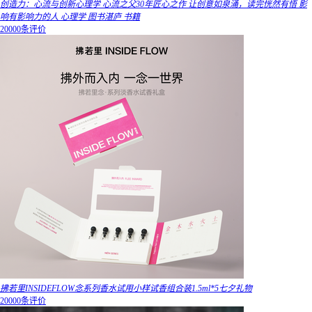
创造力：心流与创新心理学 心流之父30年匠心之作 让创意如泉涌，读完恍然有悟 影
响有影响力的人 心理学 图书湛庐 书籍
20000条评价
拂若里INSIDEFLOW念系列香水试用小样试香组合装1.5ml*5七夕礼物
20000条评价