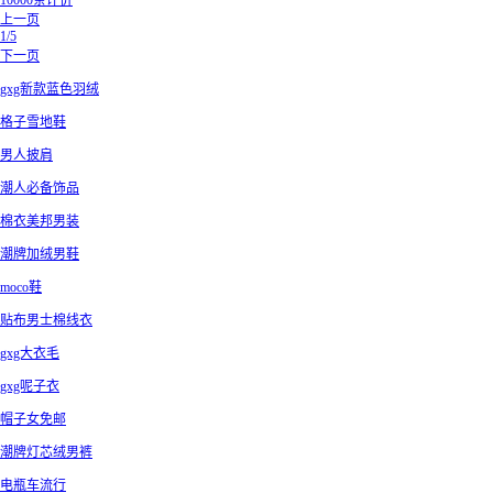
10000条评价
上一页
1/5
下一页
gxg新款蓝色羽绒
格子雪地鞋
男人披肩
潮人必备饰品
棉衣美邦男装
潮牌加绒男鞋
moco鞋
贴布男士棉线衣
gxg大衣毛
gxg呢子衣
帽子女免邮
潮牌灯芯绒男裤
电瓶车流行