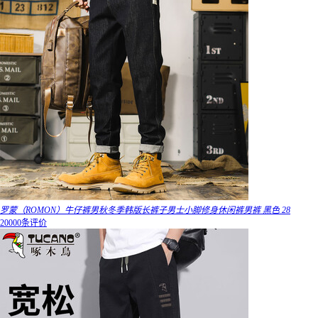
罗蒙（ROMON）牛仔裤男秋冬季韩版长裤子男士小脚修身休闲裤男裤 黑色 28
20000条评价