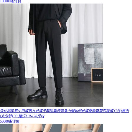
100000条评价
佐优品坠感小西裤男九分裤子韩版潮流修身小脚休闲长裤夏季直筒西装裤 (1件)黑色
(九分裤) 30 建议110-120斤内
50000条评价