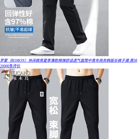
罗蒙（ROMON）休闲裤男夏季薄款棉弹舒适透气直筒中青年商务韩版长裤子潮 黑38
20000条评价