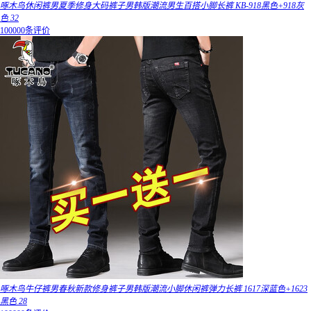
啄木鸟休闲裤男夏季修身大码裤子男韩版潮流男生百搭小脚长裤 KB-918黑色+918灰
色 32
100000条评价
啄木鸟牛仔裤男春秋新款修身裤子男韩版潮流小脚休闲裤弹力长裤 1617深蓝色+1623
黑色 28