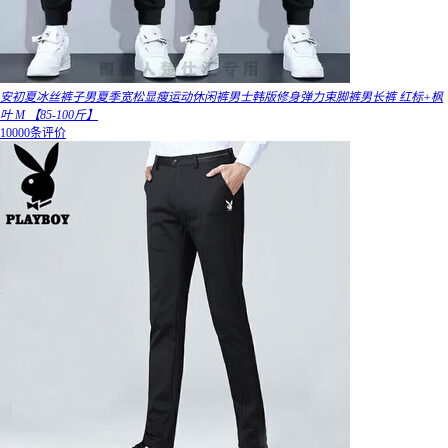
安初夏冰丝裤子男夏季宽松显瘦运动休闲裤男士韩版修身弹力束脚裤男长裤 红标+枫
叶 M 【85-100斤】
10000条评价