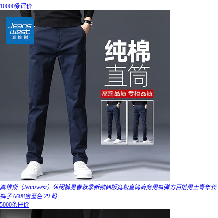
10000条评价
真维斯（Jeanswest）休闲裤男春秋季新款韩版宽松直筒商务男裤弹力百搭男士青年长
裤子 6608宝蓝色 29 码
5000条评价