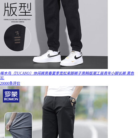
啄木鸟（TUCANO）休闲裤男春夏季宽松束脚裤子男韩版潮工装青年小脚长裤 黑色
XL
20000条评价