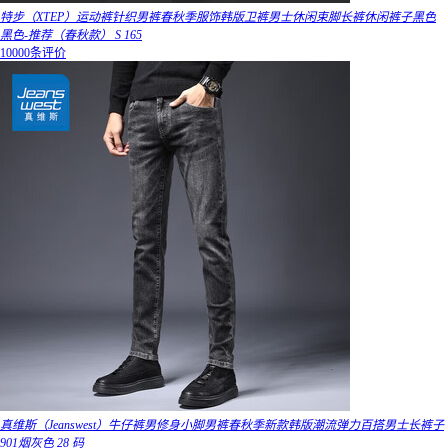
特步（XTEP）运动裤针织男裤春秋季服饰韩版卫裤男士休闲束脚长裤休闲裤子黑色
黑色-推荐（春秋款） S 165
10000条评价
真维斯（Jeanswest）牛仔裤男修身小脚男裤春秋季新款韩版潮流弹力百搭男士长裤子
901烟灰色 28 码