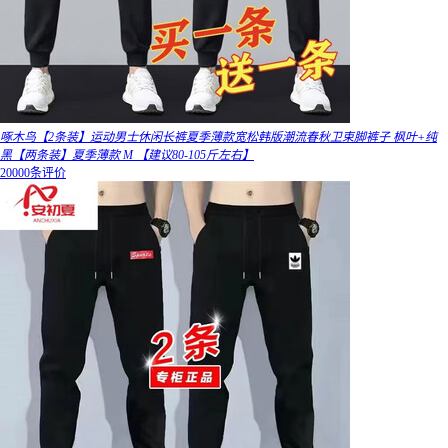
啄木鸟【2条装】运动男士休闲长裤夏季薄款宽松韩版潮流春秋卫束脚裤子 枫叶+纯
黑【两条装】夏季薄款 M 【建议80-105斤左右】
20000条评价