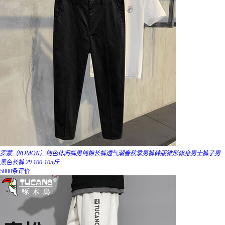
罗蒙（ROMON）纯色休闲裤男纯棉长裤透气潮春秋季男裤韩版锥形修身男士裤子男
黑色长裤 29 100-105斤
5000条评价