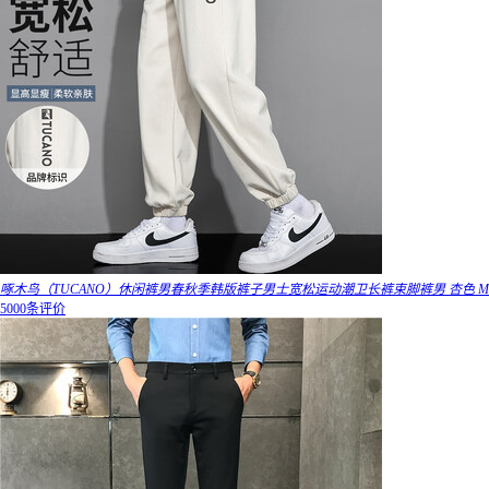
啄木鸟（TUCANO）休闲裤男春秋季韩版裤子男士宽松运动潮卫长裤束脚裤男 杏色 M
5000条评价