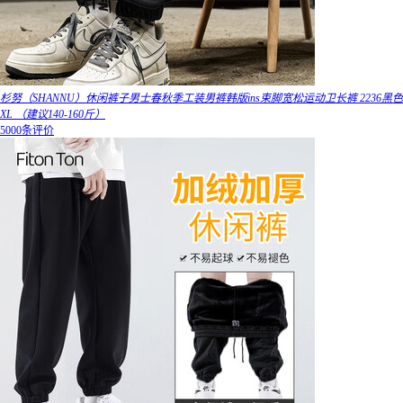
杉努（SHANNU）休闲裤子男士春秋季工装男裤韩版ins束脚宽松运动卫长裤 2236黑色
XL （建议140-160斤）
5000条评价