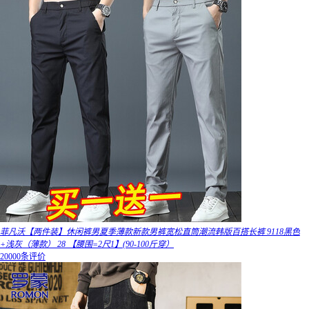
菲凡沃【两件装】休闲裤男夏季薄款新款男裤宽松直筒潮流韩版百搭长裤 9118黑色
+浅灰（薄款） 28 【腰围=2尺1】(90-100斤穿）
20000条评价