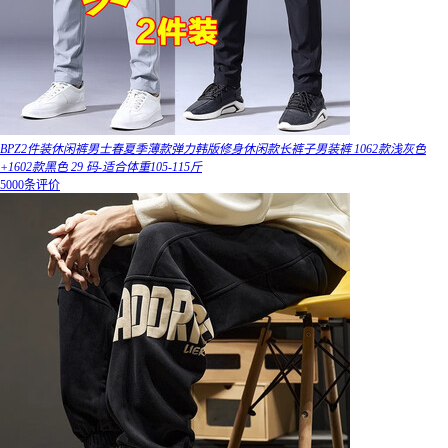
BPZ2件装休闲裤男士春夏季薄款弹力韩版修身休闲款长裤子男装裤 1062款浅灰色
+1602款黑色 29 码-适合体重105-115斤
5000条评价