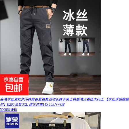
妄潮冰丝薄款休闲裤男春夏直筒运动长裤子男士韩版潮流百搭大码工 【冰丝凉感跑量
款】K200深灰 3XL 建议体重145-155斤可穿
5000条评价