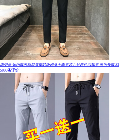
唐努乌 休闲裤男新款春季韩版修身小脚男装九分白色西裤男 黑色长裤 33
5000条评价