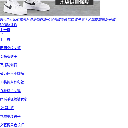
FitonTon休闲裤男秋冬抽绳韩版加绒男裤保暖运动裤子男士加厚束脚运动长裤
5000条评价
上一页
1/5
下一页
田园条纹女裤
长韩版裤子
百搭瑜伽裤
弹力休闲小脚裤
正装裤女秋冬款
春秋格子女裤
时尚毛呢短裤女冬
女运功裤
气质高腰裤子
文艺糖果色长裤