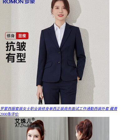
罗蒙西服套装女士职业装修身单西正装商务面试工作通勤西装外套 藏青
2000条评价