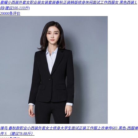
豪耀小西装外套女职业装女装套装春秋正装韩版修身休闲面试工作西服女 黑色西装 L
码(建议100-110斤)
20000条评价
瑧鸟 春秋款职业小西装外套女士修身大学生面试正装工作服上衣单件683 黑色-西服单
件 S （建议78-88斤）