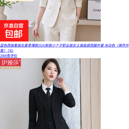
蓝色西装套装女夏季薄款2026新款小个子职业装女士高级感西服外套 米白色（单件外
套） 3XL
2000条评价