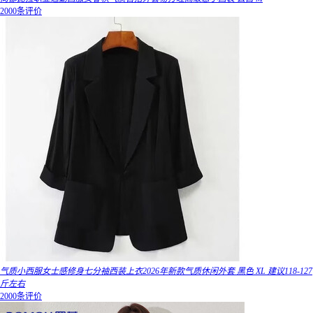
2000条评价
气质小西服女士感修身七分袖西装上衣2026年新款气质休闲外套 黑色 XL 建议118-127
斤左右
2000条评价