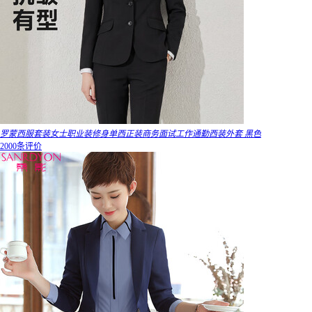
罗蒙西服套装女士职业装修身单西正装商务面试工作通勤西装外套 黑色
2000条评价