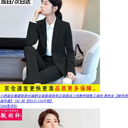
小西装女春夏新款长袖职业装套装商务正装面试上班教师销售工装秋 黑色女【单件西
装外套】 3XL 码【约125-134斤穿】
5000条评价