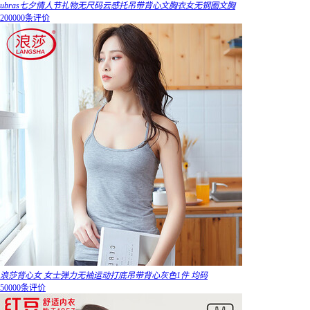
ubras七夕情人节礼物无尺码云感托吊带背心文胸衣女无钢圈文胸
200000条评价
浪莎背心女 女士弹力无袖运动打底吊带背心灰色1件 均码
50000条评价