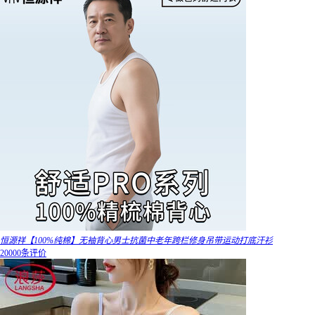
恒源祥【100%纯棉】无袖背心男士抗菌中老年跨栏修身吊带运动打底汗衫
20000条评价