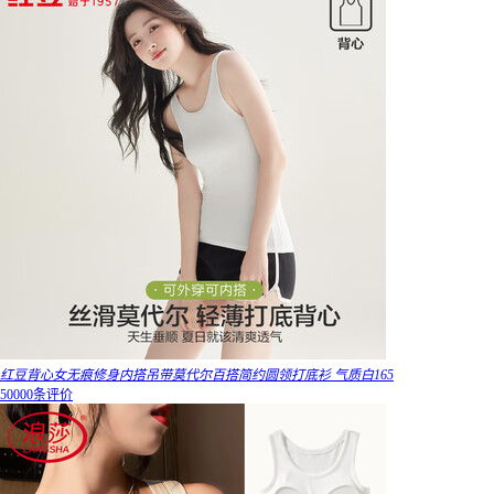
红豆背心女无痕修身内搭吊带莫代尔百搭简约圆领打底衫 气质白165
50000条评价