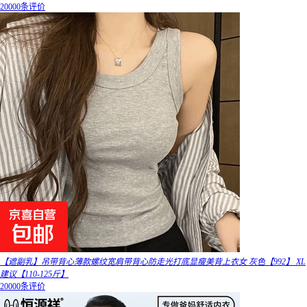
20000条评价
【遮副乳】吊带背心薄款螺纹宽肩带背心防走光打底显瘦美背上衣女 灰色【992】 XL
建议【110-125斤】
20000条评价