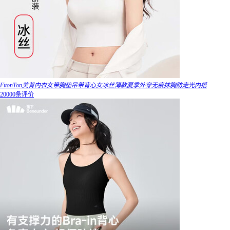
FitonTon美背内衣女带胸垫吊带背心女冰丝薄款夏季外穿无痕抹胸防走光内搭
20000条评价