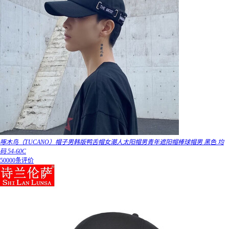
啄木鸟（TUCANO）帽子男韩版鸭舌帽女潮人太阳帽男青年遮阳帽棒球帽男 黑色 均
码 54-60C
50000条评价