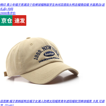
畅印 青少年帽子男潮流个性棒球帽韩版学生休闲百搭街头鸭舌帽情侣帽 半面黑白(送
礼品) 均码
20000条评价
佰思腾 帽子男韩版鸭舌帽子女潮人防晒太阳帽男青年遮阳帽软顶棒球帽男 卡其 可调
节（55-60）