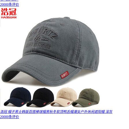
20000条评价
浩冠 帽子男士韩版百搭棒球帽男秋冬软顶鸭舌帽潮女户外休闲遮阳帽 深灰
20000条评价