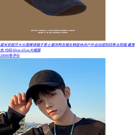
黛米安妮莎大头围棒球帽子男士潮流鸭舌帽女韩版休闲户外运动遮阳四季太阳帽 藏青
色 均码 60cm-65cm大帽围
20000条评价