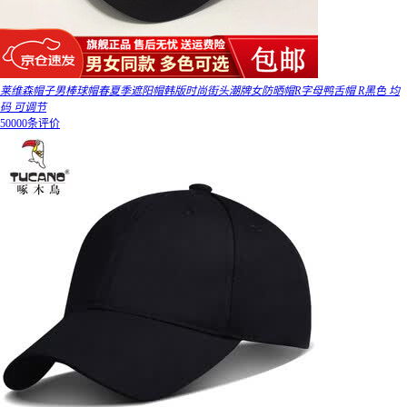
莱维森帽子男棒球帽春夏季遮阳帽韩版时尚街头潮牌女防晒帽R字母鸭舌帽 R黑色 均
码 可调节
50000条评价