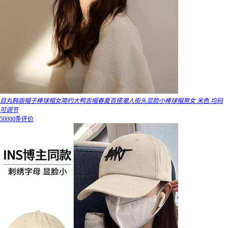
目丸韩版帽子棒球帽女简约大鸭舌帽春夏百搭潮人街头显脸小棒球帽男女 米色 均码
可调节
50000条评价