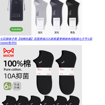
七匹狼袜子男【纯棉抗菌】百搭男袜2026新款夏季棉袜休闲船袜七夕节 6双
500000条评价