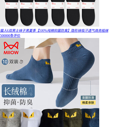
猫人6双男士袜子男夏季【100%纯棉抑菌防臭】隐形袜吸汗透气商务船袜
500000条评价