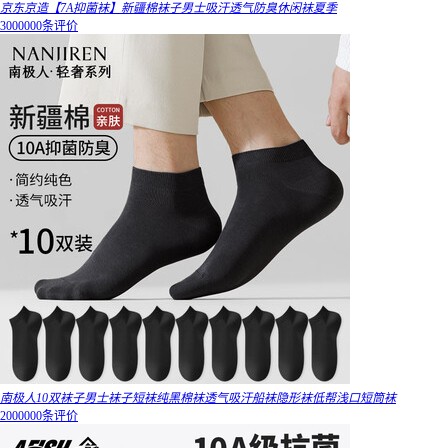
京东京造【7A抑菌袜】新疆棉袜子男士吸汗透气防臭休闲袜夏季
3000000条评价
南极人10双袜子男士袜子短袜纯黑棉袜透气吸汗船袜隐形袜低帮浅口短筒袜
2000000条评价