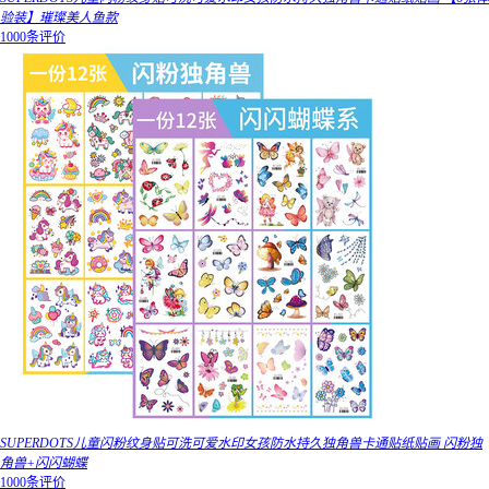
验装】璀璨美人鱼款
1000条评价
SUPERDOTS儿童闪粉纹身贴可洗可爱水印女孩防水持久独角兽卡通贴纸贴画 闪粉独
角兽+闪闪蝴蝶
1000条评价