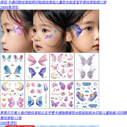
缔羽 卡通闪粉纹身贴转印贴纸纹身贴儿童防水贴宝宝手表纹身贴纸12张
20000条评价
笨笨贝贝美人鱼闪粉纹身贴公主手臂卡通独角兽防水脸贴贴纸水印贴儿童贴画 闪闪眼
角纹身贴-12张
1000条评价