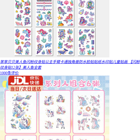
笨笨贝贝美人鱼闪粉纹身贴公主手臂卡通独角兽防水脸贴贴纸水印贴儿童贴画 【闪粉
纹身贴12张】美人鱼全套
1000条评价