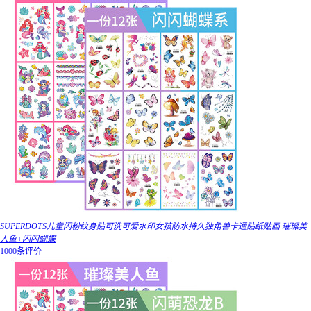
SUPERDOTS儿童闪粉纹身贴可洗可爱水印女孩防水持久独角兽卡通贴纸贴画 璀璨美
人鱼+闪闪蝴蝶
1000条评价