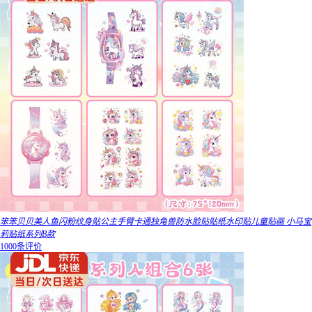
笨笨贝贝美人鱼闪粉纹身贴公主手臂卡通独角兽防水脸贴贴纸水印贴儿童贴画 小马宝
莉贴纸系列B款
1000条评价