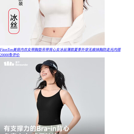
FitonTon美背内衣女带胸垫吊带背心女冰丝薄款夏季外穿无痕抹胸防走光内搭
20000条评价