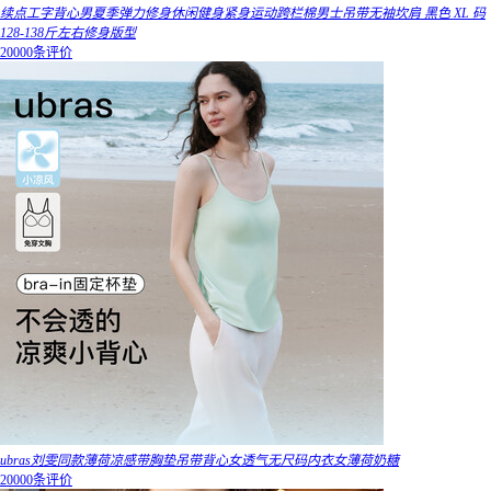
续点工字背心男夏季弹力修身休闲健身紧身运动跨栏棉男士吊带无袖坎肩 黑色 XL 码
128-138斤左右修身版型
20000条评价
ubras刘雯同款薄荷凉感带胸垫吊带背心女透气无尺码内衣女薄荷奶糖
20000条评价