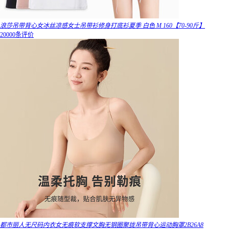
浪莎吊带背心女冰丝凉感女士吊带衫修身打底衫夏季 白色 M 160【70-90斤】
20000条评价
都市丽人无尺码内衣女无痕软支撑文胸无钢圈聚拢吊带背心运动胸罩2B26A8