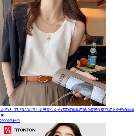
俞兆林（YUZHAOLIN）吊带背心女士打底遮副乳西装内搭可外穿百搭上衣无袖t恤黑
色
20000条评价