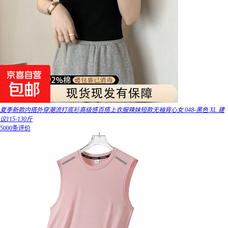
夏季新款内搭外穿潮流打底衫高级感百搭上衣服辣妹短款无袖背心女 048-黑色 XL 建
议115-130斤
5000条评价