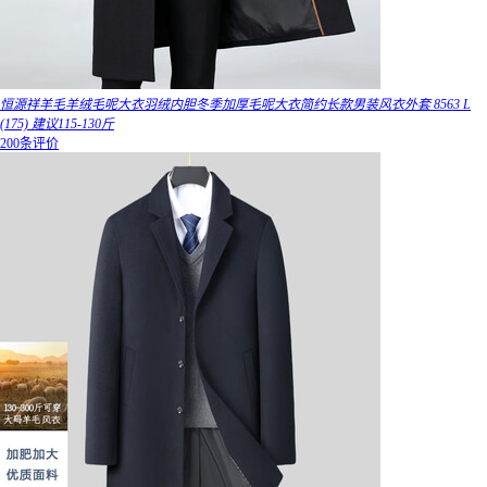
恒源祥羊毛羊绒毛呢大衣羽绒内胆冬季加厚毛呢大衣简约长款男装风衣外套 8563 L
(175) 建议115-130斤
200条评价