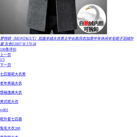
梦特娇（MONTAGUT）双面羊绒大衣男士中长款风衣加厚中年休闲羊毛呢子羽绒外
套 灰色Y2007 M 170-M
100条评价
上一页
1/5
下一页
七匹狼呢大衣男
老年男装大衣
悠袖逸典大衣
男式呢大衣
jy901
呢外套七匹狼
兔毛大衣200