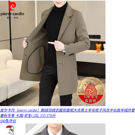
皮尔卡丹（pierre cardin）鹅绒羽绒衣服双面呢大衣男士羊毛呢子风衣中长款羊绒外套
春秋冬季 卡其(羊毛) 2XL 155-170斤
100条评价