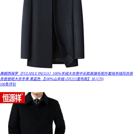
弗朗西保罗（FULANLE PAULO）100%羊绒大衣男中长款高端毛呢外套纯羊绒风衣商
务爸爸呢大衣冬季 黑蓝色 【100%山羊绒+DY213里布款】 M (170)
100条评价