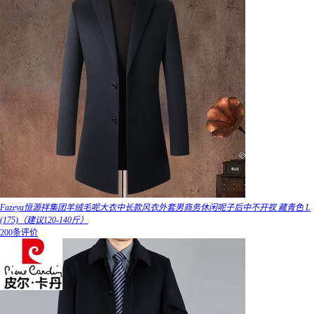
Fazeya恒源祥集团羊绒毛呢大衣中长款风衣外套男商务休闲呢子后中不开衩 藏青色 L
(175)（建议120-140斤）
200条评价