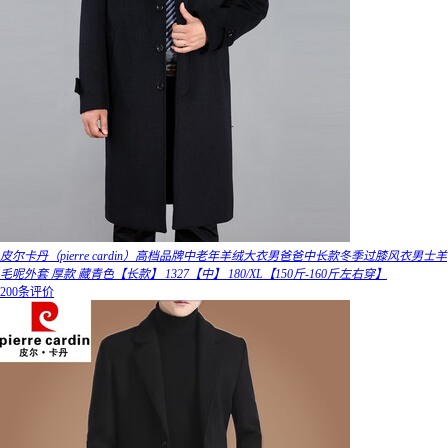
皮尔卡丹（pierre cardin）高档品牌中老年羊绒大衣男爸爸中长款冬季过膝风衣男士羊
毛呢外套 厚款 藏青色【长款】 1327【中】 180/XL【150斤-160斤左右穿】
200条评价