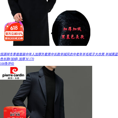
恒源祥冬季爸爸装中年人加厚外套男中长款羊绒风衣中老年羊毛呢子大衣男 羊绒黑蓝
色长款(加绒) 加厚 M 170
100条评价