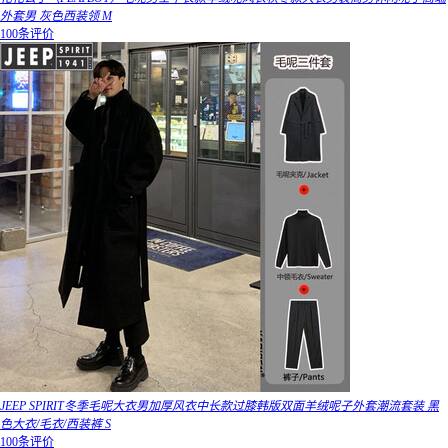
外套男 灰色西装领 M
100条评价
JEEP SPIRIT冬季毛呢大衣男加厚风衣中长款过膝韩版双面羊绒呢子外套潮流套装 黑
色大衣/毛衣/西装裤 S
100条评价