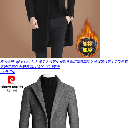
皮尔卡丹（pierre cardin）羊毛大衣男中长款冬季加厚款韩版仿羊绒风衣男士毛呢外套
男针织 黑色 升级款 XL 180/96 140-155斤
200条评价