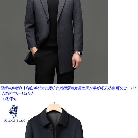
恒源祥高端秋冬纯色羊绒大衣男中长款西服商务男士风衣羊毛呢子外套 混灰色 L 175
【建议130斤-145斤】
100条评价