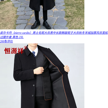
皮尔卡丹（pierre cardin）男士毛呢大衣男中长款韩版呢子大衣秋冬羊绒加厚风衣宽松
过膝外套 黑色 2XL
200条评价