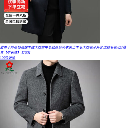
皮尔卡丹高档高端羊绒大衣男中长款商务风衣男士羊毛大衣呢子外套过膝毛呢 823藏
青【中长款】 170/M
100条评价