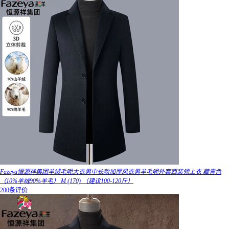
Fazeya恒源祥集团羊绒毛呢大衣男中长款加厚风衣男羊毛呢外套西装领上衣 藏青色
（10%羊绒90%羊毛） M (170) （建议100-120斤）
200条评价