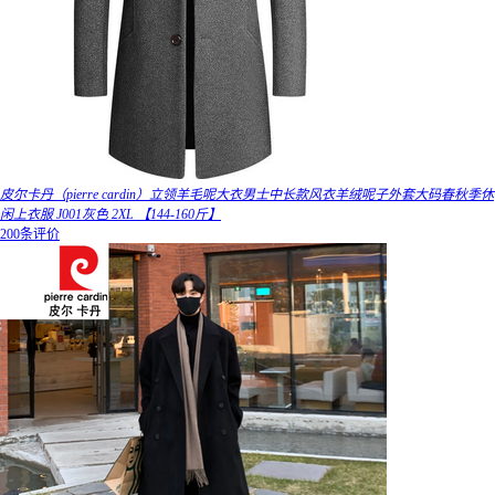
皮尔卡丹（pierre cardin）立领羊毛呢大衣男士中长款风衣羊绒呢子外套大码春秋季休
闲上衣服 J001灰色 2XL 【144-160斤】
200条评价