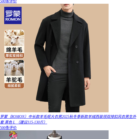
500条评价
罗蒙（ROMON）中长款羊毛呢大衣男2025秋冬季新款羊绒西装领双排扣风衣男生外
套 黑色 L （建议115-130斤）
500条评价