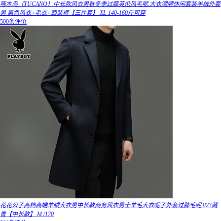
啄木鸟（TUCANO）中长款风衣男秋冬季过膝英伦风毛呢.大衣潮牌休闲套装羊绒外套
男 黑色风衣+毛衣+西装裤【三件套】 XL 140-160斤可穿
500条评价
花花公子高档高端羊绒大衣男中长款商务风衣男士羊毛大衣呢子外套过膝毛呢 823藏
青【中长款】 M /170