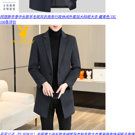
阿悠胖冬季中长款羊毛呢风衣商务行政休闲外套加大码呢大衣 藏青色 3XL
100条评价
花花公子（PLAYBOY）毛呢男士中长款羊绒呢风衣秋冬款大衣男装商务休闲呢子高端