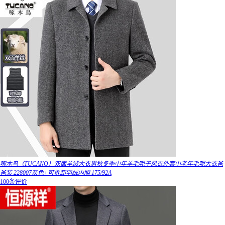
啄木鸟（TUCANO）双面羊绒大衣男秋冬季中年羊毛呢子风衣外套中老年毛呢大衣爸
爸装 228007灰色+可拆卸羽绒内胆 175/92A
100条评价