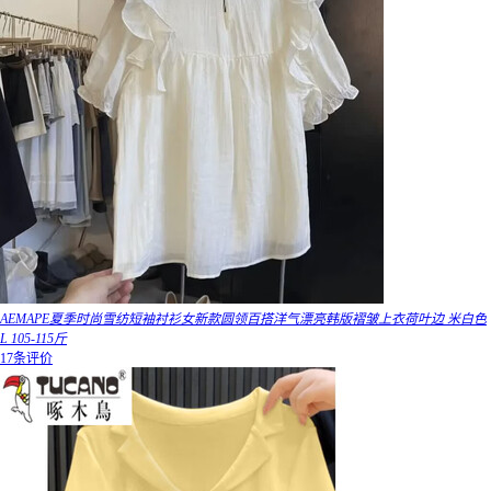
AEMAPE夏季时尚雪纺短袖衬衫女新款圆领百搭洋气漂亮韩版褶皱上衣荷叶边 米白色
L 105-115斤
17条评价