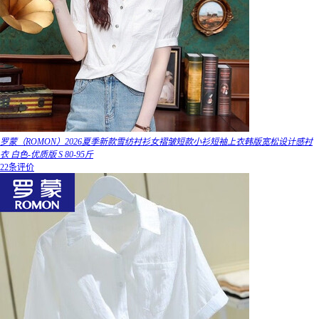
罗蒙（ROMON）2026夏季新款雪纺衬衫女褶皱短款小衫短袖上衣韩版宽松设计感衬
衣 白色-优质版 S 80-95斤
22条评价