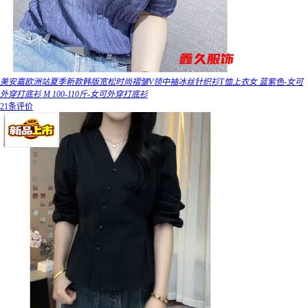
美安嘉欧洲站夏季新款韩版宽松时尚褶皱V领中袖冰丝针织衫T恤上衣女 蓝紫色-女可
外穿打底衫 M 100-110斤-女可外穿打底衫
21条评价