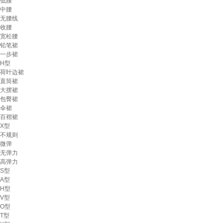
低腰
中腰
无腰线
收腰
宽松腰
铅笔裙
一步裙
H型
荷叶边裙
直筒裙
大摆裙
包臀裙
伞裙
百褶裙
X型
不规则
微弹
无弹力
高弹力
S型
A型
H型
V型
O型
T型