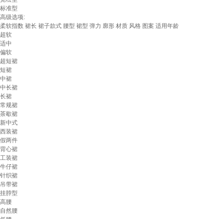
标准型
高级选项:
柔软指数
裙长
裙子款式
腰型
裙型
弹力
廓形
材质
风格
图案
适用年龄
超软
适中
偏软
超短裙
短裙
中裙
中长裙
长裙
常规裙
茶歇裙
新中式
西装裙
假两件
背心裙
工装裙
牛仔裙
针织裙
吊带裙
挂脖型
高腰
自然腰