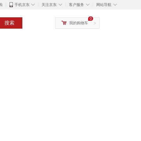
◇
◇
◇
◇
购
手机京东
关注京东
客户服务
网站导航
0
搜索
我的购物车
>