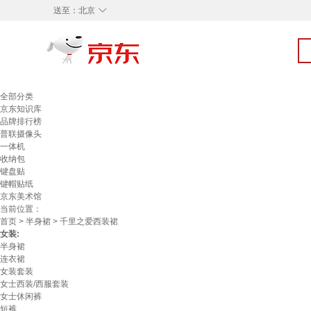
◇
送至：
北京
全部分类
京东知识库
品牌排行榜
普联摄像头
一体机
收纳包
键盘贴
键帽贴纸
京东美术馆
当前位置：
首页
>
半身裙
> 千里之爱西装裙
女装:
半身裙
连衣裙
女装套装
女士西装/西服套装
女士休闲裤
短裤