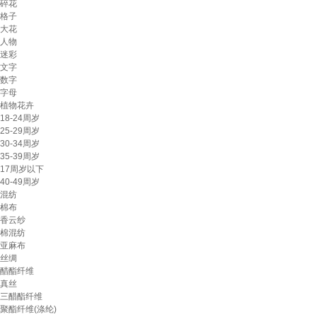
碎花
格子
大花
人物
迷彩
文字
数字
字母
植物花卉
18-24周岁
25-29周岁
30-34周岁
35-39周岁
17周岁以下
40-49周岁
混纺
棉布
香云纱
棉混纺
亚麻布
丝绸
醋酯纤维
真丝
三醋酯纤维
聚酯纤维(涤纶)