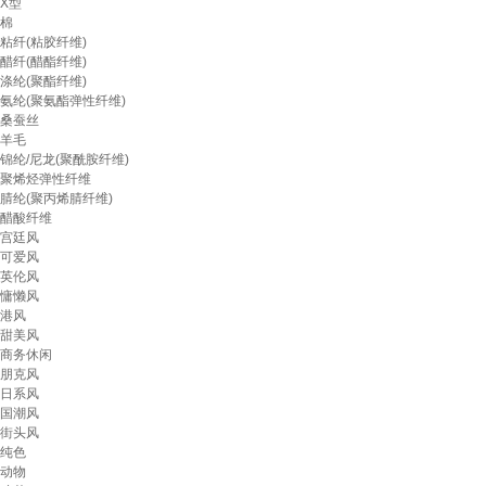
X型
棉
粘纤(粘胶纤维)
醋纤(醋酯纤维)
涤纶(聚酯纤维)
氨纶(聚氨酯弹性纤维)
桑蚕丝
羊毛
锦纶/尼龙(聚酰胺纤维)
聚烯烃弹性纤维
腈纶(聚丙烯腈纤维)
醋酸纤维
宫廷风
可爱风
英伦风
慵懒风
港风
甜美风
商务休闲
朋克风
日系风
国潮风
街头风
纯色
动物