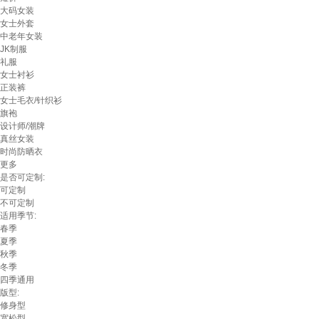
大码女装
女士外套
中老年女装
JK制服
礼服
女士衬衫
正装裤
女士毛衣/针织衫
旗袍
设计师/潮牌
真丝女装
时尚防晒衣
更多
是否可定制:
可定制
不可定制
适用季节:
春季
夏季
秋季
冬季
四季通用
版型:
修身型
宽松型