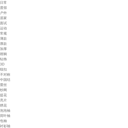
日常
度假
户外
居家
面试
运动
常规
薄款
厚款
加厚
褶裥
钻饰
3D
纽扣
不对称
中国结
蕾丝
纱网
提花
亮片
绣花
泡泡袖
荷叶袖
包袖
衬衫袖