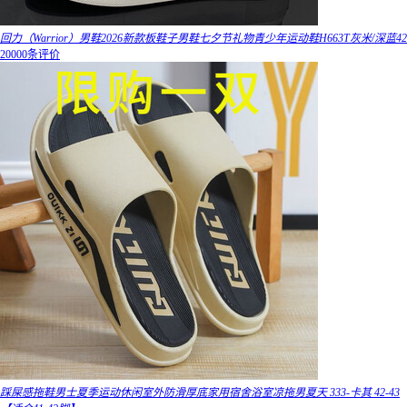
回力（Warrior）男鞋2026新款板鞋子男鞋七夕节礼物青少年运动鞋H663T灰米/深蓝42
20000条评价
踩屎感拖鞋男士夏季运动休闲室外防滑厚底家用宿舍浴室凉拖男夏天 333-卡其 42-43