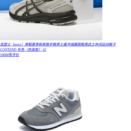
亚瑟士（asics）男鞋夏季新款跑步鞋男士缓冲减震跑鞋黑武士休闲运动鞋子
CONTEND 灰色（热卖款） 42
10000条评价