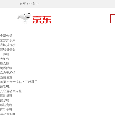
◇
送至：
北京
全部分类
京东知识库
品牌排行榜
普联摄像头
一体机
收纳包
键盘贴
键帽贴纸
京东美术馆
当前位置：
首页
>
女士凉鞋
> 三叶鞋子
运动鞋:
其它运动休闲鞋
运动板鞋
跑步鞋
球鞋定制
运动拖鞋
运动老爹鞋