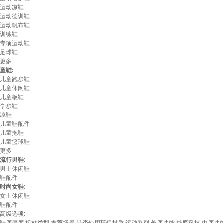
运动凉鞋
运动德训鞋
运动帆布鞋
训练鞋
专项运动鞋
足球鞋
更多
童鞋:
儿童跑步鞋
儿童休闲鞋
儿童板鞋
学步鞋
凉鞋
儿童鞋配件
儿童拖鞋
儿童篮球鞋
更多
流行男鞋:
男士休闲鞋
鞋配件
时尚女鞋:
女士休闲鞋
鞋配件
高级选项:
鞋底厚度
板材类型
推荐场景
是否使用环保材质
运动系列
外底功能
外底科技
中底功