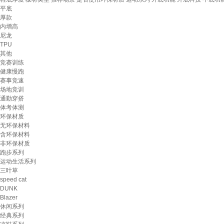
平底
厚款
内增高
尼龙
TPU
其他
竞赛训练
健康慢跑
赛事竞速
场地竞训
通勤穿搭
体考体测
环保材质
无环保材料
含环保材料
非环保材质
跑步系列
运动生活系列
三叶草
speed cat
DUNK
Blazer
休闲系列
经典系列