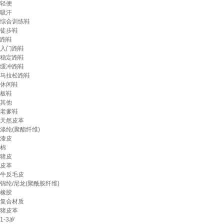
轻便
吸汗
综合训练鞋
徒步鞋
跑鞋
入门跑鞋
稳定跑鞋
缓冲跑鞋
马拉松跑鞋
休闲鞋
板鞋
其他
老爹鞋
天然皮革
涤纶(聚酯纤维)
漆皮
棉
猪皮
皮革
牛反毛皮
锦纶/尼龙(聚酰胺纤维)
橡胶
复合材质
猪皮革
1-3岁