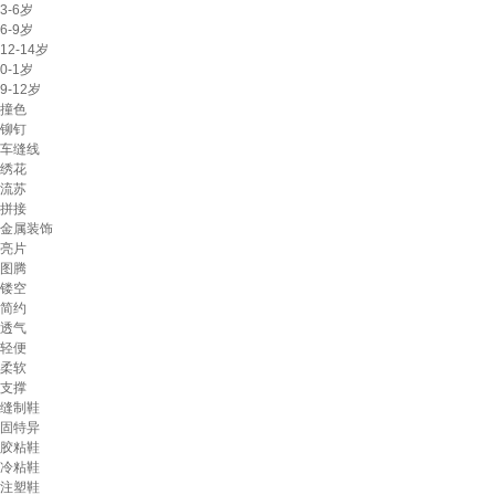
3-6岁
6-9岁
12-14岁
0-1岁
9-12岁
撞色
铆钉
车缝线
绣花
流苏
拼接
金属装饰
亮片
图腾
镂空
简约
透气
轻便
柔软
支撑
缝制鞋
固特异
胶粘鞋
冷粘鞋
注塑鞋