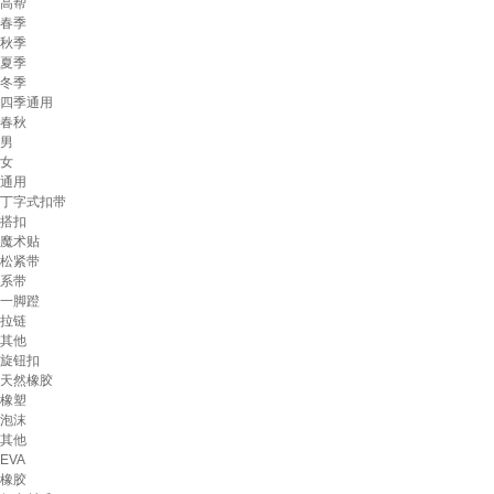
高帮
春季
秋季
夏季
冬季
四季通用
春秋
男
女
通用
丁字式扣带
搭扣
魔术贴
松紧带
系带
一脚蹬
拉链
其他
旋钮扣
天然橡胶
橡塑
泡沫
其他
EVA
橡胶