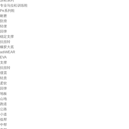
凉鞋系列
专业马拉松训练鞋
Pe系列鞋
耐磨
防滑
轻便
回弹
稳定支撑
抗扭转
橡胶大底
adiWEAR
EVA
支撑
抗扭转
缓震
轻质
柔软
回弹
地板
山地
跑道
公路
小道
低帮
中帮