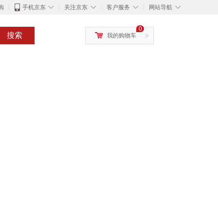
◇
◇
◇
◇
购
手机京东
关注京东
客户服务
网站导航
0
搜索
我的购物车
>