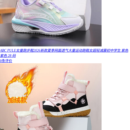
ABC PULE女童跑步鞋2026新款夏季网面透气大童运动跑鞋女超轻减震初中学生 紫色
紫色 28 码
0条评价