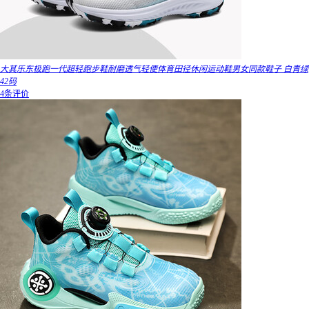
大其乐东极跑一代超轻跑步鞋耐磨透气轻便体育田径休闲运动鞋男女同款鞋子 白青绿
42码
4条评价