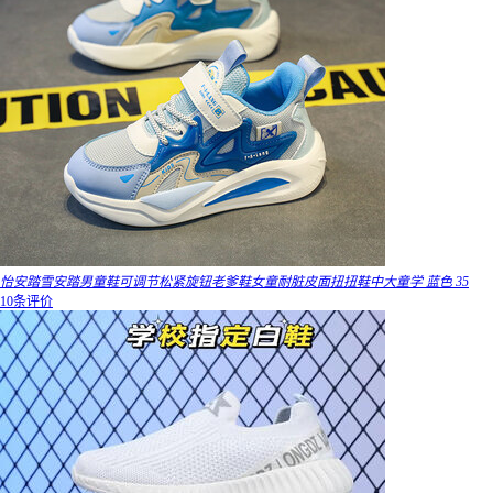
怡安踏雪安踏男童鞋可调节松紧旋钮老爹鞋女童耐脏皮面扭扭鞋中大童学 蓝色 35
10条评价