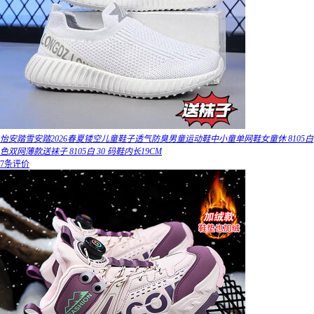
怡安踏雪安踏2026春夏镂空儿童鞋子透气防臭男童运动鞋中小童单网鞋女童休 8105白
色双网薄款送袜子 8105白 30 码鞋内长19CM
7条评价