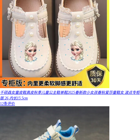
千硕森女童皮鞋真皮秋季儿童公主鞋单鞋2025春新款小女孩春秋爱莎童鞋女 波点专柜
版 26 内长15.5cm
12条评价