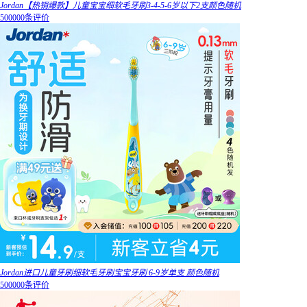
Jordan【热销爆款】儿童宝宝细软毛牙刷3-4-5-6岁以下2支颜色随机
500000条评价
Jordan进口儿童牙刷细软毛牙刷宝宝牙刷 6-9岁单支 颜色随机
500000条评价