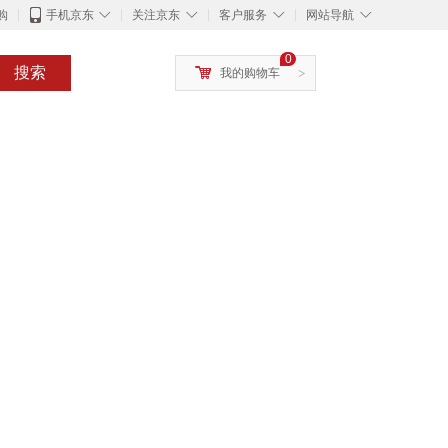
◇
◇
◇
◇
购
手机京东
关注京东
客户服务
网站导航
0
搜索
我的购物车
>