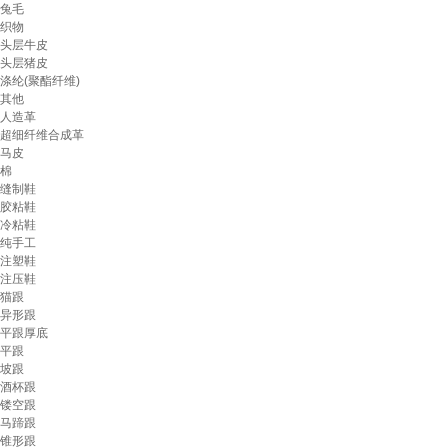
兔毛
织物
头层牛皮
头层猪皮
涤纶(聚酯纤维)
其他
人造革
超细纤维合成革
马皮
棉
缝制鞋
胶粘鞋
冷粘鞋
纯手工
注塑鞋
注压鞋
猫跟
异形跟
平跟厚底
平跟
坡跟
酒杯跟
镂空跟
马蹄跟
锥形跟