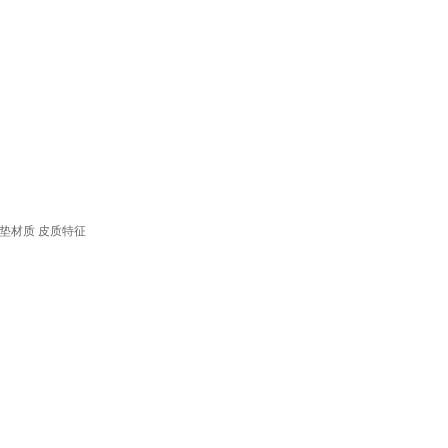
垫材质
皮质特征