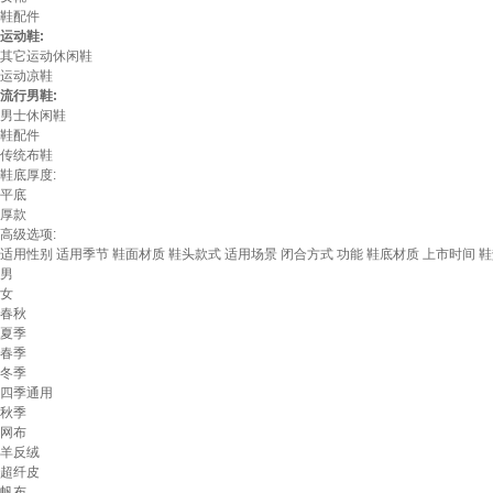
鞋配件
运动鞋:
其它运动休闲鞋
运动凉鞋
流行男鞋:
男士休闲鞋
鞋配件
传统布鞋
鞋底厚度:
平底
厚款
高级选项:
适用性别
适用季节
鞋面材质
鞋头款式
适用场景
闭合方式
功能
鞋底材质
上市时间
鞋
男
女
春秋
夏季
春季
冬季
四季通用
秋季
网布
羊反绒
超纤皮
帆布