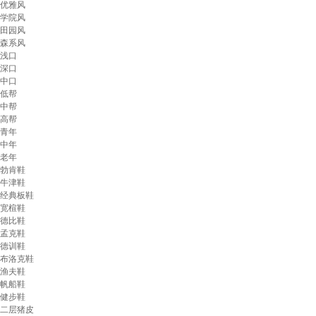
优雅风
学院风
田园风
森系风
浅口
深口
中口
低帮
中帮
高帮
青年
中年
老年
勃肯鞋
牛津鞋
经典板鞋
宽楦鞋
德比鞋
孟克鞋
德训鞋
布洛克鞋
渔夫鞋
帆船鞋
健步鞋
二层猪皮