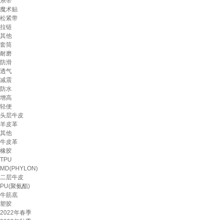
系带
魔术贴
松紧带
拉链
其他
套筒
耐磨
防滑
透气
减震
防水
增高
轻便
头层牛皮
羊皮革
其他
牛皮革
橡胶
TPU
MD(PHYLON)
二层牛皮
PU(聚氨酯)
牛筋底
塑胶
2022年春季