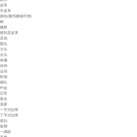
皮革
羊皮革
腈纶(聚丙烯腈纤维)
棉
橡胶
猪剖层皮革
其他
圆头
方头
尖头
鱼嘴
休闲
运动
职场
婚礼
约会
日常
宴会
居家
一字式扣带
丁字式扣带
搭扣
套脚
一脚蹬