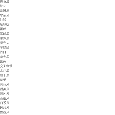
擦色皮
漆皮
反绒皮
水染皮
油鞣
纳帕纹
覆膜
溶解底
果冻底
贝壳头
车缝线
浅口
华夫底
圆头
交叉绑带
水晶底
饼干底
刺绣
英伦风
甜美风
简约风
百搭风
日系风
民族风
性感风