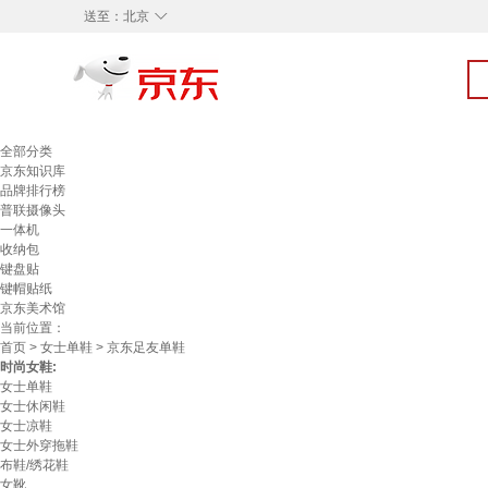
◇
送至：
北京
全部分类
京东知识库
品牌排行榜
普联摄像头
一体机
收纳包
键盘贴
键帽贴纸
京东美术馆
当前位置：
首页
>
女士单鞋
> 京东足友单鞋
时尚女鞋:
女士单鞋
女士休闲鞋
女士凉鞋
女士外穿拖鞋
布鞋/绣花鞋
女靴