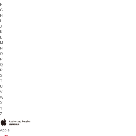
F
G
H
I
J
K
L
M
N
O
P
Q
R
S
T
U
V
W
X
Y
Z
Apple