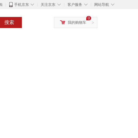
◇
◇
◇
◇
购
手机京东
关注京东
客户服务
网站导航
0
搜索
我的购物车
>