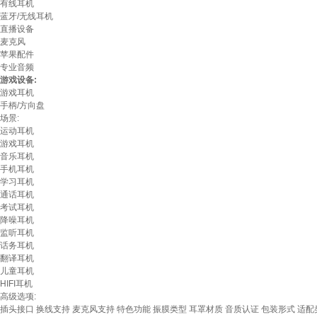
有线耳机
蓝牙/无线耳机
直播设备
麦克风
苹果配件
专业音频
游戏设备:
游戏耳机
手柄/方向盘
场景:
运动耳机
游戏耳机
音乐耳机
手机耳机
学习耳机
通话耳机
考试耳机
降噪耳机
监听耳机
话务耳机
翻译耳机
儿童耳机
HIFI耳机
高级选项:
插头接口
换线支持
麦克风支持
特色功能
振膜类型
耳罩材质
音质认证
包装形式
适配