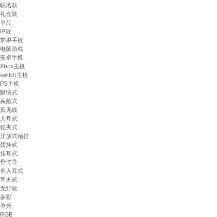
联名款
礼盒装
单品
IP款
苹果手机
电脑游戏
安卓手机
Xbox主机
switch主机
PS主机
眼镜式
头戴式
真无线
入耳式
领夹式
开放式颈挂
颈挂式
挂耳式
骨传导
半入耳式
耳夹式
无灯效
多彩
单光
RGB