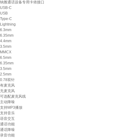
纳雅通话设备专用卡侬接口
USB-C
USB
Type-C
Lightning
6.3mm
6.35mm
4.4mm
3.5mm
MMCX
6.5mm
6.35mm
3.5mm
2.5mm
0.78双针
有麦克风
无麦克风
可选配麦克风线
主动降噪
支持MP3播放
支持音乐
语音交互
通话功能
通话降噪
录音功能