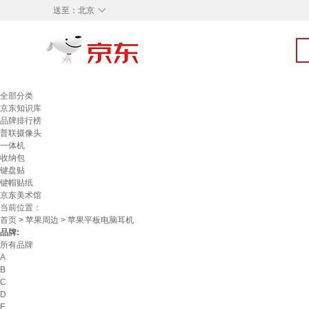
◇
送至：
北京
全部分类
京东知识库
品牌排行榜
普联摄像头
一体机
收纳包
键盘贴
键帽贴纸
京东美术馆
当前位置：
首页
>
苹果周边
> 苹果平板电脑耳机
品牌:
所有品牌
A
B
C
D
E