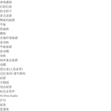
来电播报
幻彩灯效
防水防汗
多点连接
陶瓷钨振膜
平板
双磁路
圈铁
生物纤维振膜
多动铁
平板振膜
多动圈
动铁
纳米复合振膜
动圈
蛋白皮(人造皮革)
记忆海绵+透气网布
硅胶
天鹅绒
混合材质
杜比全景声
Hi-Res Audio
DTS
套装
普通装