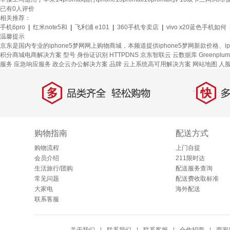
已有
0
人评价
相关推荐：
手机6pro
|
红米note5和
|
飞利浦 e101
|
360手机专卖店
|
vivo x20蓝色手机如何
温馨提示
京东是国内专业的iphone5梦网网上购物商城，本频道提供iphone5梦网新款价格
积分商城电商解决方案
型号
身份证识别
HTTPDNS
京东智联云
云数据库 Greenplum
服务
应急响应服务
政企云办公解决方案
品牌
云上系统高可用解决方案
网站地图
人
多
快
品类齐全，轻松购物
多仓
购物指南
配送方式
购物流程
上门自提
会员介绍
211限时达
生活旅行/团购
配送服务查询
常见问题
配送费收取标准
大家电
海外配送
联系客服