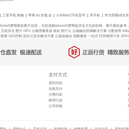
|
三星手机 购物
|
苹果 6s 玫瑰 金
|
小米Max2手机型号
|
享手机
|
华为荣耀v8京
、iphone5梦网新款图片信息，为您选购iphone5梦网提供全方位的价格、图片新款
主机安全
图片
GPU 云物理服务器
新款
医疗云
云端融合防御解决方案
云数据库 Infl
脸搜索
访问控制
混合云安全解决方案
云簇超融合
函数服务
一站式
托管物理计算
JDFu
好
直发，极速配送
正品行货，精致服务
支付方式
货到付款
在线支付
分期付款
邮局汇款
公司转账