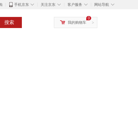
◇
◇
◇
◇
购
手机京东
关注京东
客户服务
网站导航
0
搜索
我的购物车
>