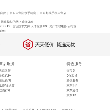
东自营
|
京东自营防水手机套
|
京东魅族手机自营店
参考，提供愉悦的网上购物体验！
uxDB
IDC 现场技术支持
人体检测
IDC 资产管理服务
云托管
sion
省
天天低价，畅选无忧
售后服务
特色服务
售后政策
夺宝岛
价格保护
DIY装机
退款说明
延保服务
返修/退换货
京东E卡
取消订单
京东通信
京东JD+