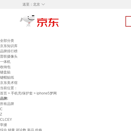
◇
送至：
北京
全部分类
京东知识库
品牌排行榜
普联摄像头
一体机
收纳包
键盘贴
键帽贴纸
京东美术馆
当前位置：
首页
>
手机壳/保护套
> iphone5梦网
品牌:
所有品牌
C
Z
CLCEY
宰搂
综合
销量
评论数
新品
价格